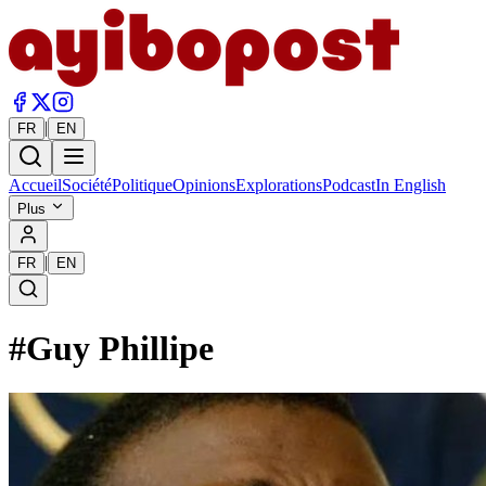
|
FR
EN
Accueil
Société
Politique
Opinions
Explorations
Podcast
In English
Plus
|
FR
EN
#
Guy Phillipe