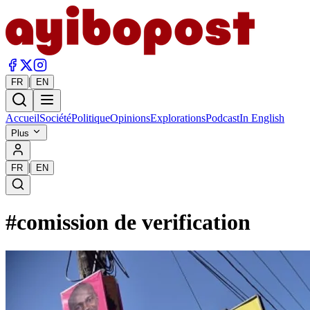
|
FR
EN
Accueil
Société
Politique
Opinions
Explorations
Podcast
In English
Plus
|
FR
EN
#
comission de verification