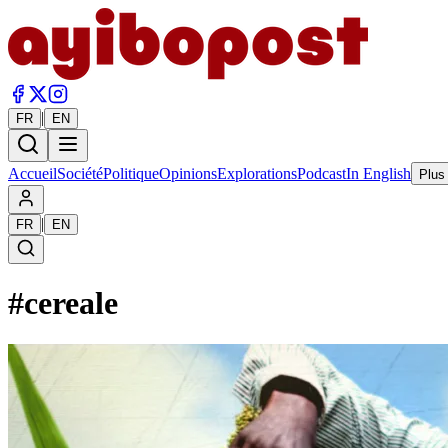
|
FR
EN
Accueil
Société
Politique
Opinions
Explorations
Podcast
In English
Plus
|
FR
EN
#
cereale