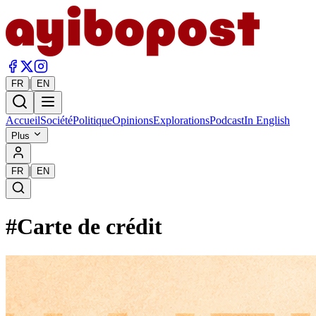
|
FR
EN
Accueil
Société
Politique
Opinions
Explorations
Podcast
In English
Plus
|
FR
EN
#
Carte de crédit