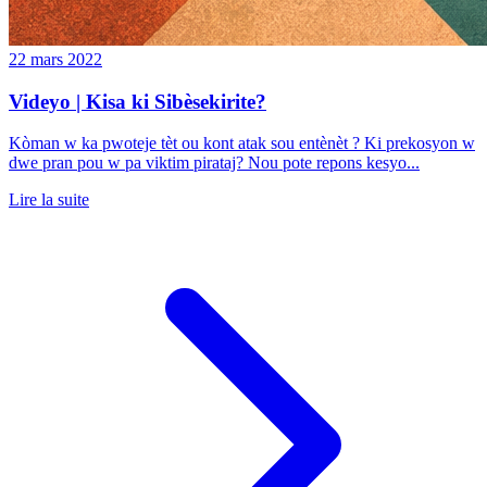
22 mars 2022
Videyo | Kisa ki Sibèsekirite?
Kòman w ka pwoteje tèt ou kont atak sou entènèt ? Ki prekosyon w
dwe pran pou w pa viktim pirataj? Nou pote repons kesyo...
Lire la suite