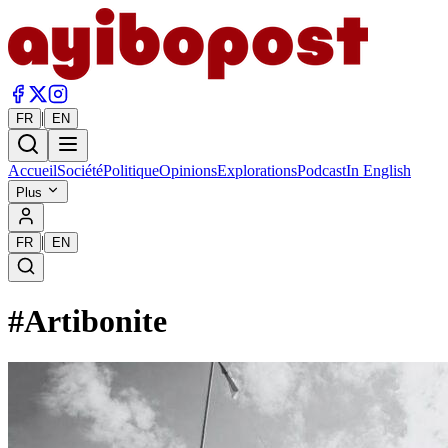
|
FR
EN
Accueil
Société
Politique
Opinions
Explorations
Podcast
In English
Plus
|
FR
EN
#
Artibonite