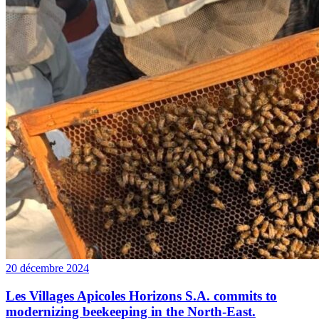
20 décembre 2024
Les Villages Apicoles Horizons S.A. commits to
modernizing beekeeping in the North-East.