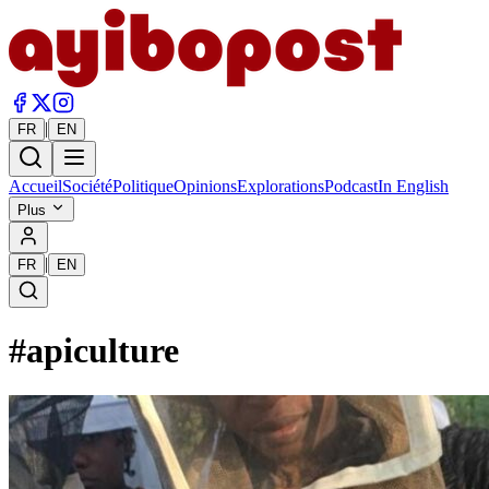
|
FR
EN
Accueil
Société
Politique
Opinions
Explorations
Podcast
In English
Plus
|
FR
EN
#
apiculture