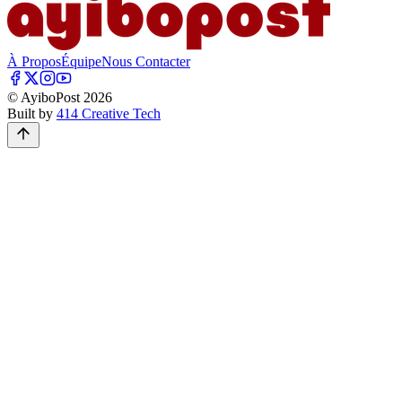
À Propos
Équipe
Nous Contacter
© AyiboPost
2026
Built by
414 Creative Tech