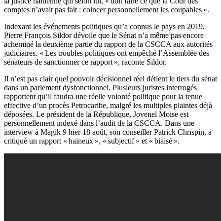
la justice haïtienne qui selon lui, « doit faire ce que la Cour des
comptes n’avait pas fait : coincer personnellement les coupables ».
Indexant les événements politiques qu’a connus le pays en 2019,
Pierre François Sildor dévoile que le Sénat n’a même pas encore
acheminé la deuxième partie du rapport de la CSCCA aux autorités
judiciaires. « Les troubles politiques ont empêché l’Assemblée des
sénateurs de sanctionner ce rapport », raconte Sildor.
Il n’est pas clair quel pouvoir décisionnel réel détient le tiers du sénat
dans un parlement dysfonctionnel. Plusieurs juristes interrogés
rapportent qu’il faudra une réelle volonté politique pour la tenue
effective d’un procès Petrocaribe, malgré les multiples plaintes déjà
déposées. Le président de la République, Jovenel Moise est
personnellement indexé dans l’audit de la CSCCA. Dans une
interview à Magik 9 hier 18 août, son conseiller Patrick Chrispin, a
critiqué un rapport « haineux », « subjectif » et « biaisé ».