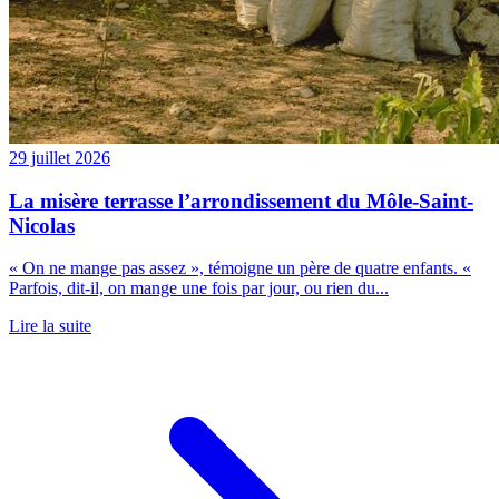
29 juillet 2026
La misère terrasse l’arrondissement du Môle-Saint-
Nicolas
« On ne mange pas assez », témoigne un père de quatre enfants. «
Parfois, dit-il, on mange une fois par jour, ou rien du...
Lire la suite