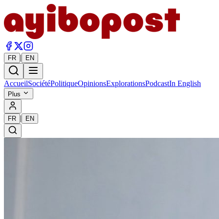
|
FR
EN
Accueil
Société
Politique
Opinions
Explorations
Podcast
In English
Plus
|
FR
EN