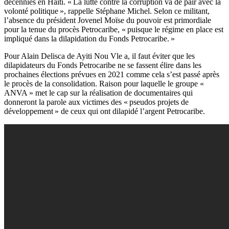
décennies en Haïti. « La lutte contre la corruption va de pair avec la
volonté politique », rappelle Stéphane Michel. Selon ce militant,
l’absence du président Jovenel Moïse du pouvoir est primordiale
pour la tenue du procès Petrocaribe, « puisque le régime en place est
impliqué dans la dilapidation du Fonds Petrocaribe. »
Pour Alain Delisca de Ayiti Nou Vle a, il faut éviter que les
dilapidateurs du Fonds Petrocaribe ne se fassent élire dans les
prochaines élections prévues en 2021 comme cela s’est passé après
le procès de la consolidation. Raison pour laquelle le groupe «
ANVA » met le cap sur la réalisation de documentaires qui
donneront la parole aux victimes des « pseudos projets de
développement » de ceux qui ont dilapidé l’argent Petrocaribe.