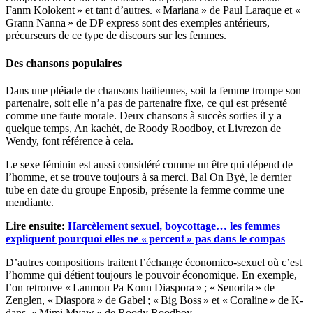
Fanm Kolokent » et tant d’autres. « Mariana » de Paul Laraque et «
Grann Nanna » de DP express sont des exemples antérieurs,
précurseurs de ce type de discours sur les femmes.
Des chansons populaires
Dans une pléiade de chansons haïtiennes, soit la femme trompe son
partenaire, soit elle n’a pas de partenaire fixe, ce qui est présenté
comme une faute morale. Deux chansons à succès sorties il y a
quelque temps, An kachèt, de Roody Roodboy, et Livrezon de
Wendy, font référence à cela.
Le sexe féminin est aussi considéré comme un être qui dépend de
l’homme, et se trouve toujours à sa merci. Bal On Byè, le dernier
tube en date du groupe Enposib, présente la femme comme une
mendiante.
Lire ensuite:
Harcèlement sexuel, boycottage… les femmes
expliquent pourquoi elles ne « percent » pas dans le compas
D’autres compositions traitent l’échange économico-sexuel où c’est
l’homme qui détient toujours le pouvoir économique. En exemple,
l’on retrouve « Lanmou Pa Konn Diaspora » ; « Senorita » de
Zenglen, « Diaspora » de Gabel ; « Big Boss » et « Coraline » de K-
dans, « Mimi Myaw » de Roody Roodboy.