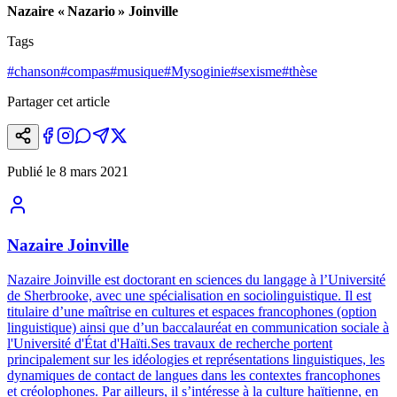
Nazaire «
Nazario
» Joinville
Tags
#
chanson
#
compas
#
musique
#
Mysoginie
#
sexisme
#
thèse
Partager cet article
Publié le
8 mars 2021
Nazaire Joinville
Nazaire Joinville est doctorant en sciences du langage à l’Université
de Sherbrooke, avec une spécialisation en sociolinguistique. Il est
titulaire d’une maîtrise en cultures et espaces francophones (option
linguistique) ainsi que d’un baccalauréat en communication sociale à
l'Université d'État d'Haïti.Ses travaux de recherche portent
principalement sur les idéologies et représentations linguistiques, les
dynamiques de contact de langues dans les contextes francophones
et créolophones. Par ailleurs, il s’intéresse à la culture haïtienne, en