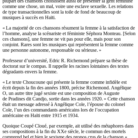
plupart des chansons choisissent aussi de présenter la gent féminine
comme une chose, un mal, voire une esclave sexuelle. Les relations
de type transactionnelles sont la toile de fond de beaucoup de
musiques à succès en Haïti.
« La majorité de ces chansons résument la femme à la satisfaction de
l’homme, analyse la scénariste et féministe Séphora Monteau. [Selon
ces chansons], une femme ne vit pas pour elle, mais pour son
conjoint. Rares sont les musiques qui représentent la femme comme
une personne autonome, responsable ou sérieuse. »
Professeur d’université, Edric R. Richemond prépare sa thèse de
doctorat sur le compas. Il rappelle les racines lointaines des textes
dégradants envers la femme.
« Le texte Choucoune qui présente la femme comme infidèle est
écrit depuis la fin des années 1800, précise Richemond. Angélique
O, un autre titre jugé sexiste est une composition de Auguste
de Pradines dit Candjo, sortie dans les années 1920. » Cette chanson
était un message adressé à Angélique Cole, l’épouse du colonel
Cole, l’un des commandants américains lors de l’occupation
américaine en Haïti entre 1915 et 1934.
Quoique Coupé Cloué, par exemple, ait utilisé des métaphores dans
ses compositions à la fin du XXe siècle, le commun des mortels
comprend bel et bien le sexisme des propos crus de la chanson «