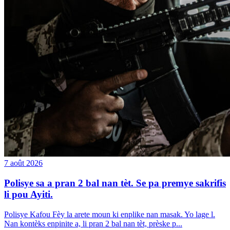
7 août 2026
Polisye sa a pran 2 bal nan tèt. Se pa premye sakrifis
li pou Ayiti.
Polisye Kafou Fèy la arete moun ki enplike nan masak. Yo lage l.
Nan kontèks enpinite a, li pran 2 bal nan tèt, prèske p...