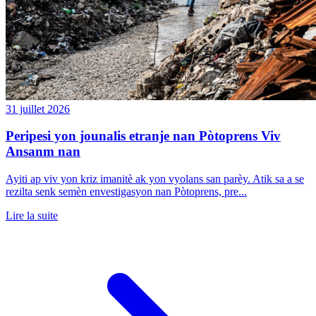
31 juillet 2026
Peripesi yon jounalis etranje nan Pòtoprens Viv
Ansanm nan
Ayiti ap viv yon kriz imanitè ak yon vyolans san parèy. Atik sa a se
rezilta senk semèn envestigasyon nan Pòtoprens, pre...
Lire la suite