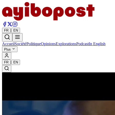
|
FR
EN
Accueil
Société
Politique
Opinions
Explorations
Podcast
In English
Plus
|
FR
EN