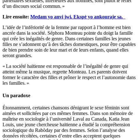
partenaires sexuelles, inférieures aux hommes, sont plutôt le reflet
d’un discours social commun. »
Lire ensuite:
Medam yo anvi jwi. Ekspè yo ankouraje sa.
L’idée de l’infériorité de la femme par rapport à l’homme est bien
ancrée dans la société. Séphora Monteau pointe du doigt la famille
qui crée les inégalités de genre. Dans certaines familles les jeunes
filles ne s’adonnent qu’à des tâches domestiques, pour être capables
de bien prendre soin de leur mari et de leurs enfants, quand elles
seront grandes.
« La société haïtienne est responsable de l’inégalité de genre qui
atteint même la musique, regrette Monteau. Les parents doivent
former le caractère des filles et prôner le respect et l’autonomie dans
les familles. »
Un paradoxe
Étonnamment, certaines chansons dénigrant le sexe féminin sont
aimées et sollicitées par ces mêmes femmes. Dans son mémoire de
maîtrise en sociologie à l’université Laval au Canada, Katia Jean
Louis, une jeune chercheuse haïtienne a étudié la compréhension
sociologique du Rabòday par des femmes. Selon l’analyse des
données récoltées, certaines d’entre elles acceptent quelques