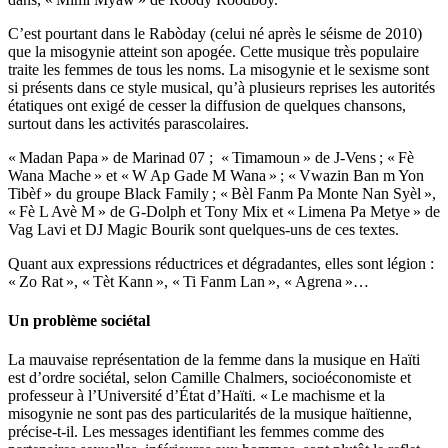
C’est pourtant dans le Rabòday (celui né après le séisme de 2010)
que la misogynie atteint son apogée. Cette musique très populaire
traite les femmes de tous les noms. La misogynie et le sexisme sont
si présents dans ce style musical, qu’à plusieurs reprises les autorités
étatiques ont exigé de cesser la diffusion de quelques chansons,
surtout dans les activités parascolaires.
« Madan Papa » de Marinad 07 ; « Timamoun » de J-Vens ; « Fè
Wana Mache » et « W Ap Gade M Wana » ; « Vwazin Ban m Yon
Tibèf » du groupe Black Family ; « Bèl Fanm Pa Monte Nan Syèl »,
« Fè L Avè M » de G-Dolph et Tony Mix et « Limena Pa Metye » de
Vag Lavi et DJ Magic Bourik sont quelques-uns de ces textes.
Quant aux expressions réductrices et dégradantes, elles sont légion :
« Zo Rat », « Tèt Kann », « Ti Fanm Lan », « Agrena »…
Un problème sociétal
La mauvaise représentation de la femme dans la musique en Haïti
est d’ordre sociétal, selon Camille Chalmers, socioéconomiste et
professeur à l’Université d’État d’Haïti. « Le machisme et la
misogynie ne sont pas des particularités de la musique haïtienne,
précise-t-il. Les messages identifiant les femmes comme des