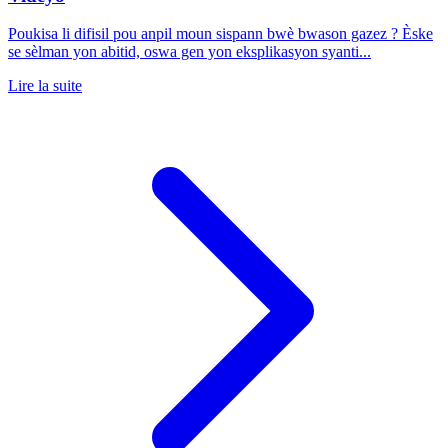
Poukisa li difisil pou anpil moun sispann bwè bwason gazez ? Èske
se sèlman yon abitid, oswa gen yon eksplikasyon syanti...
Lire la suite