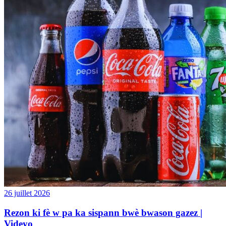
26 juillet 2026
Rezon ki fè w pa ka sispann bwè bwason gazez |
Videyo