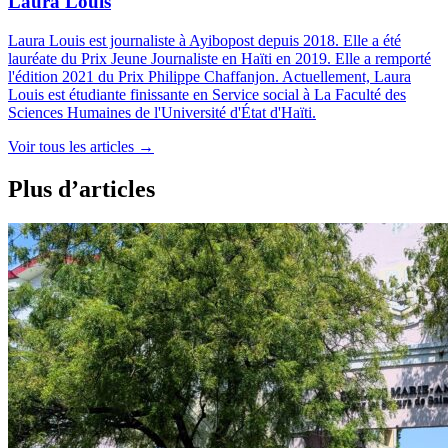
Laura Louis
Laura Louis est journaliste à Ayibopost depuis 2018. Elle a été
lauréate du Prix Jeune Journaliste en Haïti en 2019. Elle a remporté
l'édition 2021 du Prix Philippe Chaffanjon. Actuellement, Laura
Louis est étudiante finissante en Service social à La Faculté des
Sciences Humaines de l'Université d'État d'Haïti.
Voir tous les articles
→
Plus d’articles