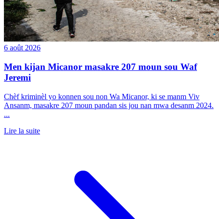
6 août 2026
Men kijan Micanor masakre 207 moun sou Waf
Jeremi
Chèf kriminèl yo konnen sou non Wa Micanor, ki se manm Viv
Ansanm, masakre 207 moun pandan sis jou nan mwa desanm 2024.
...
Lire la suite