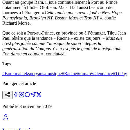
Quant au groupe Ram, il joue continuellement à Port-au-Prince
notamment à l’hôtel Oloffson. Mais il fait aussi beaucoup de
tournées à l’étranger. «
Cette année nous avons joué à New Hope
Pennsylvania, Brooklyn NY, Boston Mass et Troy NY
», confie
Richard Morse.
Que ce soit à Port-au-Prince, en province ou à l’étranger, Tilou Jean
Paul réitère que la tendance « Racine
»
existe toujours. «
Mais elle
n’est plus jouée comme “musique de salon” depuis la
généralisation du Compas. Ce n’est pas le genre de musique que
l’on danse en couple
», conclut-t-il.
Tags
#
Boukman eksperyans
#
musique
#
Racine
#
ram
#
rèv
#
tendance
#
Ti Pay
Partager cet article
Publié le
3 novembre 2019