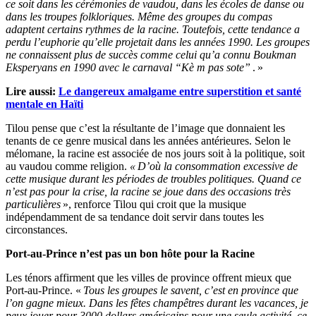
ce soit dans les cérémonies de vaudou, dans les écoles de danse ou
dans les troupes folkloriques. Même des groupes du compas
adaptent certains rythmes de la racine. Toutefois, cette tendance a
perdu l’euphorie qu’elle projetait dans les années 1990. Les groupes
ne connaissent plus de succès comme celui qu’a connu Boukman
Eksperyans en 1990 avec le carnaval “Kè m pas sote”
. »
Lire aussi:
Le dangereux amalgame entre superstition et santé
mentale en Haïti
Tilou pense que c’est la résultante de l’image que donnaient les
tenants de ce genre musical dans les années antérieures. Selon le
mélomane, la racine est associée de nos jours soit à la politique, soit
au vaudou comme religion.
« D’où la consommation excessive de
cette musique durant les périodes de troubles politiques. Quand ce
n’est pas pour la crise, la racine se joue dans des occasions très
particulières
», renforce Tilou qui croit que la musique
indépendamment de sa tendance doit servir dans toutes les
circonstances.
Port-au-Prince n’est pas un bon hôte pour la Racine
Les ténors affirment que les villes de province offrent mieux que
Port-au-Prince. «
Tous les groupes le savent, c’est en province que
l’on gagne mieux. Dans les fêtes champêtres durant les vacances, je
peux jouer pour 3000 dollars américains pour une seule activité, ce