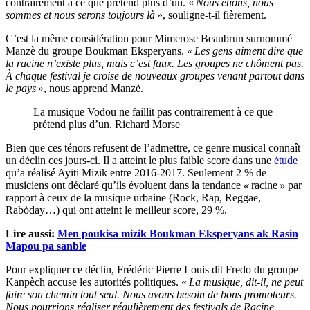
contrairement à ce que prétend plus d’un. «
Nous étions, nous
sommes et nous serons toujours là
», souligne-t-il fièrement.
C’est la même considération pour Mimerose Beaubrun surnommé
Manzè du groupe Boukman Eksperyans. «
Les gens aiment dire que
la racine n’existe plus, mais c’est faux. Les groupes ne chôment pas.
À chaque festival je croise de nouveaux groupes venant partout dans
le pays
», nous apprend Manzè.
La musique Vodou ne faillit pas contrairement à ce que
prétend plus d’un. Richard Morse
Bien que ces ténors refusent de l’admettre, ce genre musical connaît
un déclin ces jours-ci. Il a atteint le plus faible score dans une
étude
qu’a réalisé Ayiti Mizik entre 2016-2017. Seulement 2 % de
musiciens ont déclaré qu’ils évoluent dans la tendance
«
racine
»
par
rapport à ceux de la musique urbaine (Rock, Rap, Reggae,
Rabòday…) qui ont atteint le meilleur score, 29 %.
Lire aussi:
Men poukisa mizik Boukman Eksperyans ak Rasin
Mapou pa sanble
Pour expliquer ce déclin, Frédéric Pierre Louis dit Fredo du groupe
Kanpèch accuse les autorités politiques. «
La musique, dit-il, ne peut
faire son chemin tout seul. Nous avons besoin de bons promoteurs.
Nous pourrions réaliser régulièrement des festivals de Racine