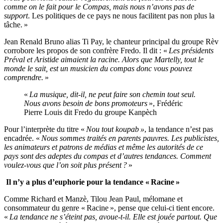
comme on le fait pour le Compas, mais nous n’avons pas de
support
. Les politiques de ce pays ne nous facilitent pas non plus la
tâche. »
Jean Renald Bruno alias Ti Pay, le chanteur principal du groupe Rèv
corrobore les propos de son confrère Fredo. Il dit : «
Les présidents
Préval et Aristide aimaient la racine. Alors que Martelly, tout le
monde le sait, est un musicien du compas donc vous pouvez
comprendre.
»
«
La musique, dit-il, ne peut faire son chemin tout seul.
Nous avons besoin de bons promoteurs
», Frédéric
Pierre Louis dit Fredo du groupe Kanpèch
Pour l’interprète du titre «
Nou tout koupab »
, la tendance n’est pas
encadrée. «
Nous sommes traités en parents pauvres. Les publicistes,
les animateurs et patrons de médias et même les autorités de ce
pays sont des adeptes du compas et d’autres tendances. Comment
voulez-vous que l’on soit plus présent ?
»
Il n’y a plus d’euphorie pour la tendance « Racine »
Comme Richard et Manzè, Tilou Jean Paul, mélomane et
consommateur du genre « Racine », pense que celui-ci tient encore.
«
La tendance ne s’éteint pas, avoue-t-il. Elle est jouée partout. Que