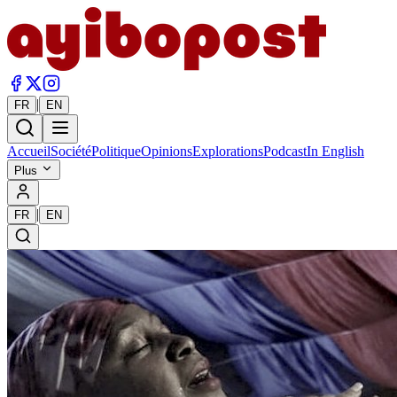
|
FR
EN
Accueil
Société
Politique
Opinions
Explorations
Podcast
In English
Plus
|
FR
EN