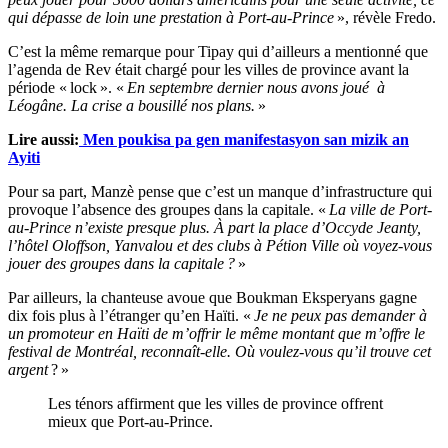
qui dépasse de loin une prestation à Port-au-Prince
», révèle Fredo.
C’est la même remarque pour Tipay qui d’ailleurs a mentionné que
l’agenda de Rev était chargé pour les villes de province avant la
période « lock ». «
En septembre dernier nous avons joué à
Léogâne.
La crise a bousillé nos plans.
»
Lire aussi:
Men poukisa pa gen manifestasyon san mizik an
Ayiti
Pour sa part, Manzè pense que c’est un manque d’infrastructure qui
provoque l’absence des groupes dans la capitale. «
La ville de Port-
au-Prince n’existe presque plus. À part la place d’Occyde Jeanty,
l’hôtel Oloffson, Yanvalou et des clubs à Pétion Ville où voyez-vous
jouer des groupes dans la capitale ?
»
Par ailleurs, la chanteuse avoue que Boukman Eksperyans gagne
dix fois plus à l’étranger qu’en Haïti. «
Je ne peux pas demander à
un promoteur en Haïti de m’offrir le même montant que m’offre le
festival de Montréal, reconnaît-elle. Où voulez-vous qu’il trouve cet
argent
? »
Les ténors affirment que les villes de province offrent
mieux que Port-au-Prince.