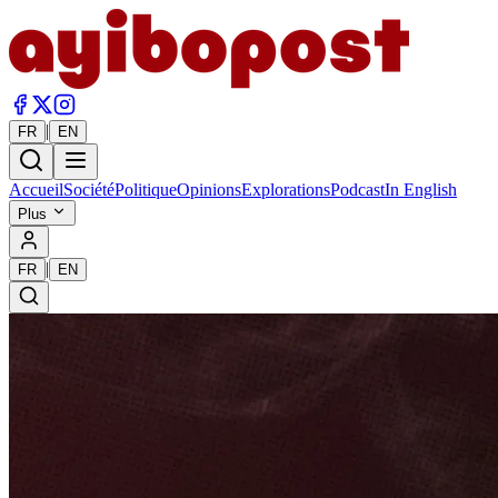
|
FR
EN
Accueil
Société
Politique
Opinions
Explorations
Podcast
In English
Plus
|
FR
EN