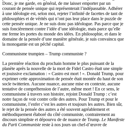
Donc, je me garde, en général, de me laisser emporter par un
courant de pensée unique qui représenterait l’indépassable. Adhérer
à une idéologie est, selon moi, rejeter l’infinité de facettes de tant de
philosophies et de vérités qui n’ont pas leur place dans le puzzle de
cette pensée unique. Je ne suis donc pas idéologue. Pas parce que je
suis foncièrement contre l’idée d’une idéologie, mais parce qu’elle
me ferme les portes du monde des idées. En philosophie, et dans le
domaine de la pensée d’une manière générale, je suis convaincu que
la monogamie est un péché capital.
Communisme trumpien – Trump communiste ?
La première réaction du prochain homme le plus puissant de la
planète après la nouvelle de la mort de Fidel Castro était une simple
et jouissive exclamation : « Castro est mort ! ». Donald Trump, pour
exprimer cette approximation de pensée était montée du haut de son
socle twitterien. Aucune nuance, aucune mise en contexte, aucune
tentative de compréhension de l’autre, même mort ! En ce sens, le
communisme à travers son histoire, rejoint Donald Trump : c’est
notre façon de voir contre celle des autres. Pour Trump et pour le
communisme, l’enfer c’est les autres et toujours les autres. Bien sûr,
le rejet de la pensée des autres a été souvent agréablement et
méthodiquement élaboré du côté communiste, contrairement au
discours simpliste et dépourvu de de nuance de Trump.
Le Manifeste
du Parti Communiste
reste à nos jours un chef-d’œuvre de