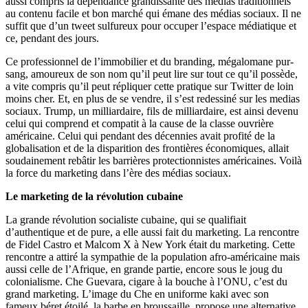
aussi compris la dépendance grandissante des medias traditionnels
au contenu facile et bon marché qui émane des médias sociaux. Il ne
suffit que d’un tweet sulfureux pour occuper l’espace médiatique et
ce, pendant des jours.
Ce professionnel de l’immobilier et du branding, mégalomane pur-
sang, amoureux de son nom qu’il peut lire sur tout ce qu’il possède,
a vite compris qu’il peut répliquer cette pratique sur Twitter de loin
moins cher. Et, en plus de se vendre, il s’est redessiné sur les medias
sociaux. Trump, un milliardaire, fils de milliardaire, est ainsi devenu
celui qui comprend et compatit à la cause de la classe ouvrière
américaine. Celui qui pendant des décennies avait profité de la
globalisation et de la disparition des frontières économiques, allait
soudainement rebâtir les barrières protectionnistes américaines. Voilà
la force du marketing dans l’ère des médias sociaux.
Le marketing de la révolution cubaine
La grande révolution socialiste cubaine, qui se qualifiait
d’authentique et de pure, a elle aussi fait du marketing. La rencontre
de Fidel Castro et Malcom X à New York était du marketing. Cette
rencontre a attiré la sympathie de la population afro-américaine mais
aussi celle de l’Afrique, en grande partie, encore sous le joug du
colonialisme. Che Guevara, cigare à la bouche à l’ONU, c’est du
grand marketing. L’image du Che en uniforme kaki avec son
fameux béret étoilé, la barbe en broussaille, propose une alternative