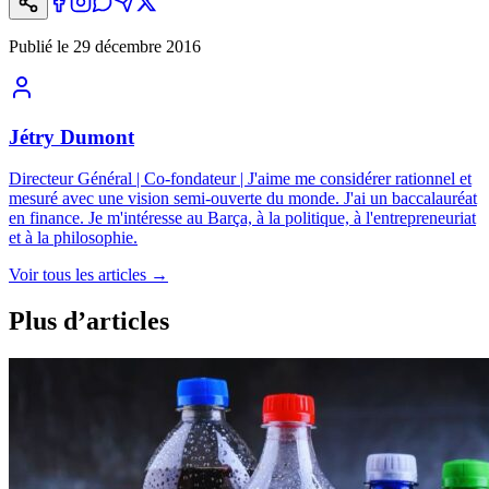
Publié le
29 décembre 2016
Jétry Dumont
Directeur Général | Co-fondateur | J'aime me considérer rationnel et
mesuré avec une vision semi-ouverte du monde. J'ai un baccalauréat
en finance. Je m'intéresse au Barça, à la politique, à l'entrepreneuriat
et à la philosophie.
Voir tous les articles
→
Plus d’articles