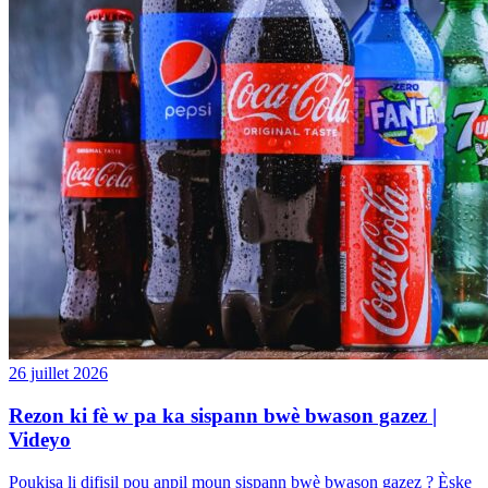
26 juillet 2026
Rezon ki fè w pa ka sispann bwè bwason gazez |
Videyo
Poukisa li difisil pou anpil moun sispann bwè bwason gazez ? Èske