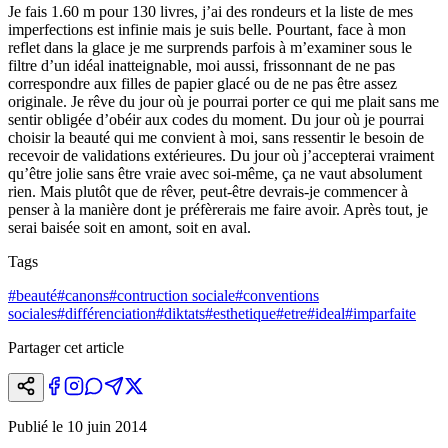
Je fais 1.60 m pour 130 livres, j’ai des rondeurs et la liste de mes
imperfections est infinie mais je suis belle. Pourtant, face à mon
reflet dans la glace je me surprends parfois à m’examiner sous le
filtre d’un idéal inatteignable, moi aussi, frissonnant de ne pas
correspondre aux filles de papier glacé ou de ne pas être assez
originale. Je rêve du jour où je pourrai porter ce qui me plait sans me
sentir obligée d’obéir aux codes du moment. Du jour où je pourrai
choisir la beauté qui me convient à moi, sans ressentir le besoin de
recevoir de validations extérieures. Du jour où j’accepterai vraiment
qu’être jolie sans être vraie avec
soi-m
ême, ça ne vaut absolument
rien. Mais plutôt que de rêver, peut-être
devrais-je
commencer à
penser à la manière dont je préfèrerais me faire avoir. Après tout, je
serai baisée soit en amont, soit en aval.
Tags
#
beauté
#
canons
#
contruction sociale
#
conventions
sociales
#
différenciation
#
diktats
#
esthetique
#
etre
#
ideal
#
imparfaite
Partager cet article
Publié le
10 juin 2014