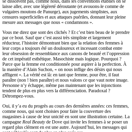
se dissolvent pas, comme nous, dans les conventions établies on se
laisse aller, avec une légèreté déroutante (et
avouons-le
comme de
vulgaires moutons de Panurge), aux jugements simplistes, aux
censures superficielles et aux attaques puériles, donnant leur pleine
mesure aux messages que nous « condamnons ».
Vous me direz que sont des clichés ? Et c’est bien beau de le prendre
par ce bout. Sauf que c’est aussi très simpliste et largement
réducteur, l’histoire démontrant bien que la relation des femmes à
leur corps a toujours été un douloureux et incessant combat entre
leur obsession de ressemblance aux canons de beauté et l’oppression
de cet impératif esthétique. Masochiste mais logique. Pourquoi ?
Parce que la femme est conditionnée pour aspirer à la perfection. À
la manière d’Alain Suchon, « on nous inflige des désirs qui nous
affligent ». La vérité est là: en tant que femme, pour être, il faut
paraître (non ! bien paraître) et nous valons ce que vaut notre image.
Personne n’y échappe, même pas maintenant que les injonctions
tendent de plus en plus vers la différenciation. Paradoxal ?
Dé
trompez-vous
.
Oui, il y’a eu du progrès au cours des dernières années: ces femmes,
comme nous, qui sont choisies pour faire la couverture des
magasines à cause de leur unicité en sont une illustration certaine. La
campagne
Real Beauty
de Dove qui invite les femmes à se poser un
regard plus clément en est une autre. Aujourd’hui, les messages qui