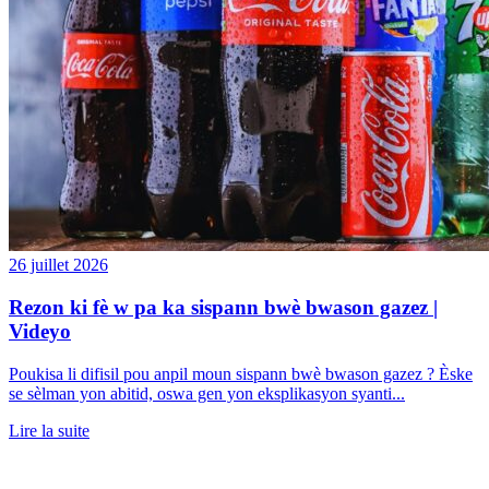
26 juillet 2026
Rezon ki fè w pa ka sispann bwè bwason gazez |
Videyo
Poukisa li difisil pou anpil moun sispann bwè bwason gazez ? Èske
se sèlman yon abitid, oswa gen yon eksplikasyon syanti...
Lire la suite