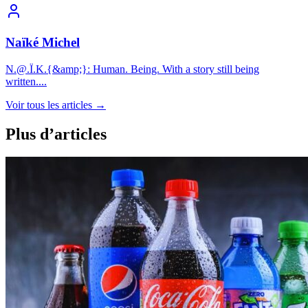
Naïké Michel
N.@.Ï.K.{&amp;}: Human. Being. With a story still being
written....
Voir tous les articles
→
Plus d’articles