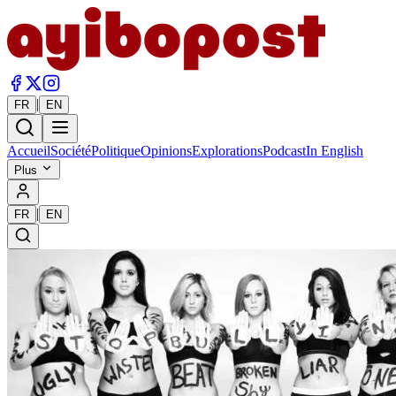
|
FR
EN
Accueil
Société
Politique
Opinions
Explorations
Podcast
In English
Plus
|
FR
EN