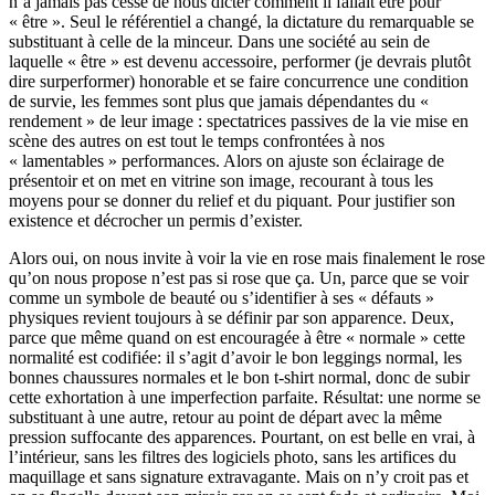
n’a jamais pas cessé de nous dicter comment il fallait être pour
« être ». Seul le référentiel a changé, la dictature du remarquable se
substituant à celle de la minceur. Dans une société au sein de
laquelle « être » est devenu accessoire, performer (je devrais plutôt
dire surperformer) honorable et se faire concurrence une condition
de survie, les femmes sont plus que jamais dépendantes du «
rendement » de leur image : spectatrices passives de la vie mise en
scène des autres on est tout le temps confrontées à nos
« lamentables » performances. Alors on ajuste son éclairage de
présentoir et on met en vitrine son image, recourant à tous les
moyens pour se donner du relief et du piquant. Pour justifier son
existence et décrocher un permis d’exister.
Alors oui, on nous invite à voir la vie en rose mais finalement le rose
qu’on nous propose n’est pas si rose que ça. Un, parce que se voir
comme un symbole de beauté ou s’identifier à ses « défauts »
physiques revient toujours à se définir par son apparence. Deux,
parce que même quand on est encouragée à être « normale » cette
normalité est codifiée: il s’agit d’avoir le bon leggings normal, les
bonnes chaussures normales et le bon
t-shirt
normal, donc de subir
cette exhortation à une imperfection parfaite. Résultat: une norme se
substituant à une autre, retour au point de départ avec la même
pression suffocante des apparences. Pourtant, on est belle en vrai, à
l’intérieur, sans les filtres des logiciels photo, sans les artifices du
maquillage et sans signature extravagante. Mais on n’y croit pas et