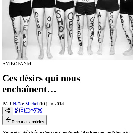
AYIBOFANM
Ces désirs qui nous
enchaînent…
PAR
Naïké Michel
•
10 juin 2014
Retour aux articles
Naturelle, défrisée, extensions, mohawk? Androgyne, poitrine à la