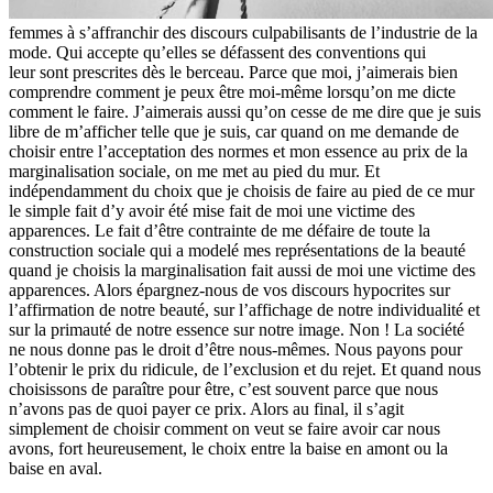
femmes à s’affranchir des discours culpabilisants de l’industrie de la
mode. Qui accepte qu’elles se défassent des conventions qui
leur sont prescrites dès le berceau. Parce que moi, j’aimerais bien
comprendre comment je peux être
moi-m
ême lorsqu’on me dicte
comment le faire. J’aimerais aussi qu’on cesse de me dire que je suis
libre de m’afficher telle que je suis, car quand on me demande de
choisir entre l’acceptation des normes et mon essence au prix de la
marginalisation sociale, on me met au pied du mur. Et
indépendamment du choix que je choisis de faire au pied de ce mur
le simple fait d’y avoir été mise fait de moi une victime des
apparences. Le fait d’être contrainte de me défaire de toute la
construction sociale qui a modelé mes représentations de la beauté
quand je choisis la marginalisation fait aussi de moi une victime des
apparences. Alors é
pargnez-nous
de vos discours hypocrites sur
l’affirmation de notre beauté, sur l’affichage de notre individualité et
sur la primauté de notre essence sur notre image. Non ! La société
ne nous donne pas le droit d’être
nous-m
êmes. Nous payons pour
l’obtenir le prix du ridicule, de l’exclusion et du rejet. Et quand nous
choisissons de paraître pour être, c’est souvent parce que nous
n’avons pas de quoi payer ce prix. Alors au final, il s’agit
simplement de choisir comment on veut se faire avoir car nous
avons, fort heureusement, le choix entre la baise en amont ou la
baise en aval.