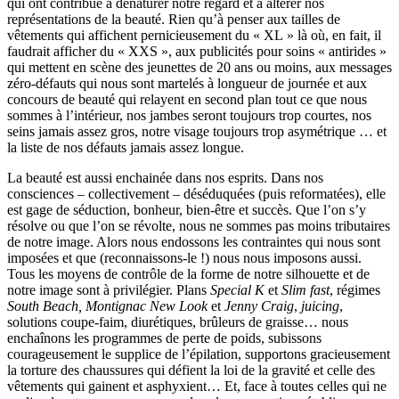
qui ont contribué à dénaturer notre regard et à altérer nos
représentations de la beauté. Rien qu’à penser aux tailles de
vêtements qui affichent pernicieusement du « XL » là où, en fait, il
faudrait afficher du « XXS », aux publicités pour soins « antirides »
qui mettent en scène des jeunettes de 20 ans ou moins, aux messages
zéro‑défauts qui nous sont martelés à longueur de journée et aux
concours de beauté qui relayent en second plan tout ce que nous
sommes à l’intérieur, nos jambes seront toujours trop courtes, nos
seins jamais assez gros, notre visage toujours trop asymétrique … et
la liste de nos défauts jamais assez longue.
La beauté est aussi enchainée dans nos esprits. Dans nos
consciences – collectivement – déséduquées (puis reformatées), elle
est gage de séduction, bonheur, bien-être et succès. Que l’on s’y
résolve ou que l’on se révolte, nous ne sommes pas moins tributaires
de notre image. Alors nous endossons les contraintes qui nous sont
imposées et que (
reconnaissons-le
!) nous nous imposons aussi.
Tous les moyens de contrôle de la forme de notre silhouette et de
notre image sont à privilégier. Plans
Special K
et
Slim fast
, régimes
South Beach, Montignac New Look
et
Jenny Craig
,
juicing
,
solutions
coupe-faim
, diurétiques, brûleurs de graisse… nous
enchaînons les programmes de perte de poids, subissons
courageusement le supplice de l’épilation, supportons gracieusement
la torture des chaussures qui défient la loi de la gravité et celle des
vêtements qui gainent et asphyxient… Et, face à toutes celles qui ne