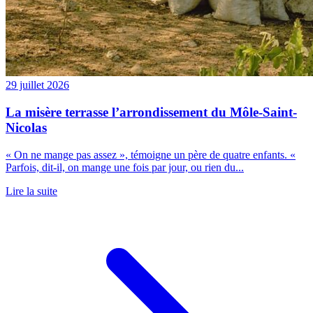
29 juillet 2026
La misère terrasse l’arrondissement du Môle-Saint-
Nicolas
« On ne mange pas assez », témoigne un père de quatre enfants. «
Parfois, dit-il, on mange une fois par jour, ou rien du...
Lire la suite