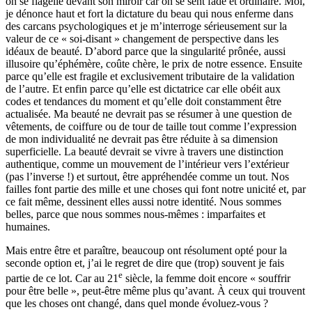
on se flagelle devant son miroir car on se sent fade et ordinaire. Moi,
je dénonce haut et fort la dictature du beau qui nous enferme dans
des carcans psychologiques et je m’interroge sérieusement sur la
valeur de ce «
soi-disant
» changement de perspective dans les
idéaux de beauté. D’abord parce que la singularité prônée, aussi
illusoire qu’éphémère, coûte chère, le prix de notre essence. Ensuite
parce qu’elle est fragile et exclusivement tributaire de la validation
de l’autre. Et enfin parce qu’elle est dictatrice car elle obéit aux
codes et tendances du moment et qu’elle doit constamment être
actualisée. Ma beauté ne devrait pas se résumer à une question de
vêtements, de coiffure ou de tour de taille tout comme l’expression
de mon individualité ne devrait pas être réduite à sa dimension
superficielle. La beauté devrait se vivre à travers une distinction
authentique, comme un mouvement de l’intérieur vers l’extérieur
(pas l’inverse !) et surtout, être appréhendée comme un tout. Nos
failles font partie des mille et une choses qui font notre unicité et, par
ce fait même, dessinent elles aussi notre identité. Nous sommes
belles, parce que nous sommes
nous-m
êmes : imparfaites et
humaines.
Mais entre être et paraître, beaucoup ont résolument opté pour la
seconde option et, j’ai le regret de dire que (trop) souvent je fais
e
partie de ce lot. Car au 21
siècle, la femme doit encore « souffrir
pour être belle », peut-être même plus qu’avant. À ceux qui trouvent
que les choses ont changé, dans quel monde é
voluez-vous
?