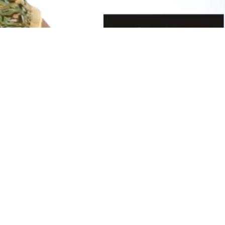
s et naturels. Mais, ils sont aussi source de tracas. Zoom sur la
se sent physiquement bien. À part deux opérations chirurgicales pour
observais du retard dans mon cycle menstruel. Je ressentais une
arles. Tout ceci n’était que le début d’une série de souffrances
 les repoussais constamment
» avoue Sister M qui semble aujourd’hui
culturelles. Avec le temps, j’ai appris que la ménopause n’est pas une
t je ne peux plus chanter
», raconte Myria, nostalgique du temps de