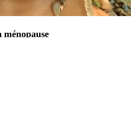
 la ménopause
if des règles à la ménopause sont des phénomènes parfaitement féminin
e sous son pseudonyme Sister M vit pleinement sa vie matrimoniale et 
ts, tout allait pour le mieux. Subitement, son quotidien a changé : «
j’
e doucher et j’avais du mal à contrôler mon humeur
», explique Myria Ch
e son divorce. «
Les rapports sexuels sont devenus douloureux. Donc, je
ais du sport, de la danse et du yoga. Je participe aussi à des activités 
ui a laissé certaines séquelles regrettables. «
Ma voix est devenue sèche e