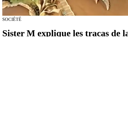
SOCIÉTÉ
Sister M explique les tracas de
PAR
Laura Louis
•
3 juillet 2019
Retour aux articles
Les menstruations au début de la puberté tout comme l’arrêt définit
ménopause.
Nous sommes en 2002, Myria Charles a 37 ans. La gestionnaire, connu
fibrome et kystes puis des complications lors de ses deux accouchemen
chaleur intense et récurrente. Je me réveillais régulièrement pour m
atroces qui annonceront sa ménopause.
Myria Charles n’en doute pas. Cette période difficile est à l’origine d
s’en remettre. «
La ménopause ne tue pas, j’ai appris à vivre avec. Je f
maladie, mais une étape dans la vie
», rassure-t-elle. Cependant, elle l