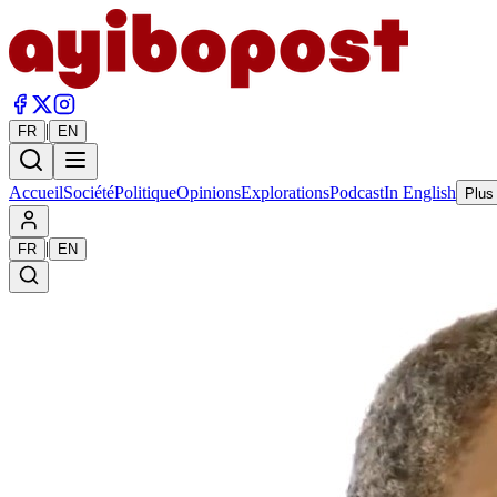
|
FR
EN
Accueil
Société
Politique
Opinions
Explorations
Podcast
In English
Plus
|
FR
EN