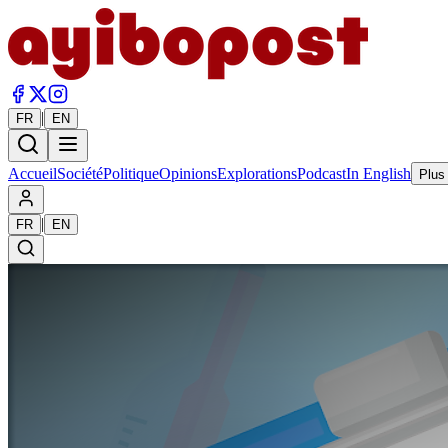
|
FR
EN
Accueil
Société
Politique
Opinions
Explorations
Podcast
In English
Plus
|
FR
EN