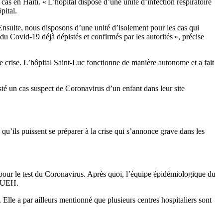
as en Haïti. « L’hôpital dispose d’une unité d’infection respiratoire
pital.
Ensuite, nous disposons d’une unité d’isolement pour les cas qui
 du Covid-19 déjà dépistés et confirmés par les autorités », précise
n de crise. L’hôpital Saint-Luc fonctionne de manière autonome et a fait
esté un cas suspect de Coronavirus d’un enfant dans leur site
 qu’ils puissent se préparer à la crise qui s’annonce grave dans les
 pour le test du Coronavirus. Après quoi, l’équipe épidémiologique du
’HUEH.
le a par ailleurs mentionné que plusieurs centres hospitaliers sont