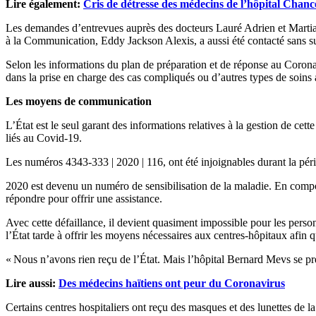
Lire
également
:
Cris de détresse des médecins de l’hôpital Chance
Les demandes d’entrevues auprès des docteurs Lauré Adrien et Martial
à la Communication, Eddy Jackson Alexis, a aussi été contacté sans s
Selon les informations du plan de préparation et de réponse au Corona
dans la prise en charge des cas compliqués ou d’autres types de soins
Les moyens de communication
L’État est le seul garant des informations relatives à la gestion de c
liés au Covid-19.
Les numéros 4343-333 | 2020 | 116, ont été injoignables durant la pério
2020 est devenu un numéro de sensibilisation de la maladie. En compos
répondre pour offrir une assistance.
Avec cette défaillance, il devient quasiment impossible pour les person
l’État tarde à offrir les moyens nécessaires aux centres-hôpitaux afin q
« Nous n’avons rien reçu de l’État. Mais l’hôpital Bernard Mevs se pré
Lire aussi:
Des médecins haïtiens ont peur du Coronavirus
Certains centres hospitaliers ont reçu des masques et des lunettes de 