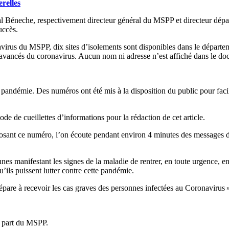
relles
 Béneche, respectivement directeur général du MSPP et directeur départe
uccès.
virus du MSPP, dix sites d’isolements sont disponibles dans le départem
 avancés du coronavirus. Aucun nom ni adresse n’est affiché dans le docu
ette pandémie. Des numéros ont été mis à la disposition du public pour f
de de cueillettes d’informations pour la rédaction de cet article.
ant ce numéro, l’on écoute pendant environ 4 minutes des messages de se
nes manifestant les signes de la maladie de rentrer, en toute urgence, en
u’ils puissent lutter contre cette pandémie.
pare à recevoir les cas graves des personnes infectées au Coronavirus »
la part du MSPP.