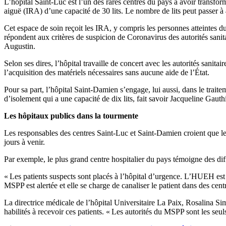
L’hôpital Saint-Luc est l’un des rares centres du pays à avoir transfor
aiguë (IRA) d’une capacité de 30 lits. Le nombre de lits peut passer à 
Cet espace de soin reçoit les IRA, y compris les personnes atteintes 
répondent aux critères de suspicion de Coronavirus des autorités sanit
Augustin.
Selon ses dires, l’hôpital travaille de concert avec les autorités sanita
l’acquisition des matériels nécessaires sans aucune aide de l’État.
Pour sa part, l’hôpital Saint-Damien s’engage, lui aussi, dans le traite
d’isolement qui a une capacité de dix lits, fait savoir Jacqueline Gauthi
Les hôpitaux publics dans la tourmente
Les responsables des centres Saint-Luc et Saint-Damien croient que les a
jours à venir.
Par exemple, le plus grand centre hospitalier du pays témoigne des dif
« Les patients suspects sont placés à l’hôpital d’urgence. L’HUEH est
MSPP est alertée et elle se charge de canaliser le patient dans des ce
La directrice médicale de l’hôpital Universitaire La Paix, Rosalina S
habilités à recevoir ces patients. « Les autorités du MSPP sont les seuls