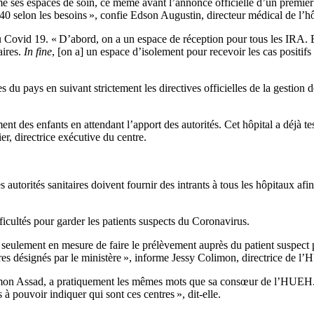
mé ses espaces de soin, ce même avant l’annonce officielle d’un premier c
40 selon les besoins », confie Edson Augustin, directeur médical de l’hô
du Covid 19. « D’abord, on a un espace de réception pour tous les IRA. 
aires.
In fine
, [on a] un espace d’isolement pour recevoir les cas positifs
ires du pays en suivant strictement les directives officielles de la gestio
ment des enfants en attendant l’apport des autorités. Cet hôpital a déjà t
er, directrice exécutive du centre.
utorités sanitaires doivent fournir des intrants à tous les hôpitaux afin
ficultés pour garder les patients suspects du Coronavirus.
 seulement en mesure de faire le prélèvement auprès du patient suspect
ntres désignés par le ministère », informe Jessy Colimon, directrice de l
imon Assad, a pratiquement les mêmes mots que sa consœur de l’HUEH. El
 à pouvoir indiquer qui sont ces centres », dit-elle.