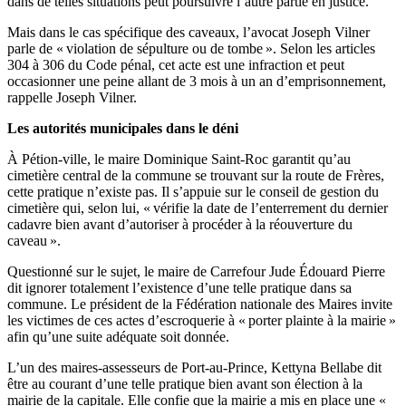
dans de telles situations peut poursuivre l’autre partie en justice.
Mais dans le cas spécifique des caveaux, l’avocat Joseph Vilner
parle de « violation de sépulture ou de tombe ». Selon les articles
304 à 306 du Code pénal, cet acte est une infraction et peut
occasionner une peine allant de 3 mois à un an d’emprisonnement,
rappelle Joseph Vilner.
Les autorités municipales dans le déni
À Pétion-ville, le maire Dominique Saint-Roc garantit qu’au
cimetière central de la commune se trouvant sur la route de Frères,
cette pratique n’existe pas. Il s’appuie sur le conseil de gestion du
cimetière qui, selon lui, « vérifie la date de l’enterrement du dernier
cadavre bien avant d’autoriser à procéder à la réouverture du
caveau ».
Questionné sur le sujet, le maire de Carrefour Jude Édouard Pierre
dit ignorer totalement l’existence d’une telle pratique dans sa
commune. Le président de la Fédération nationale des Maires invite
les victimes de ces actes d’escroquerie à « porter plainte à la mairie »
afin qu’une suite adéquate soit donnée.
L’un des maires-assesseurs de Port-au-Prince, Kettyna Bellabe dit
être au courant d’une telle pratique bien avant son élection à la
mairie de la capitale. Elle confie que la mairie a mis en place une «