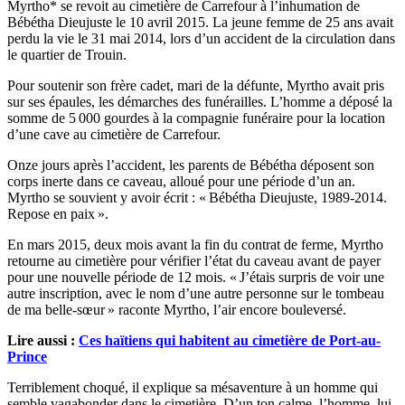
Myrtho* se revoit au cimetière de Carrefour à l’inhumation de
Bébétha Dieujuste le 10 avril 2015. La jeune femme de 25 ans avait
perdu la vie le 31 mai 2014, lors d’un accident de la circulation dans
le quartier de Trouin.
Pour soutenir son frère cadet, mari de la défunte, Myrtho avait pris
sur ses épaules, les démarches des funérailles. L’homme a déposé la
somme de 5 000 gourdes à la compagnie funéraire pour la location
d’une cave au cimetière de Carrefour.
Onze jours après l’accident, les parents de Bébétha déposent son
corps inerte dans ce caveau, alloué pour une période d’un an.
Myrtho se souvient y avoir écrit : « Bébétha Dieujuste, 1989-2014.
Repose en paix ».
En mars 2015, deux mois avant la fin du contrat de ferme, Myrtho
retourne au cimetière pour vérifier l’état du caveau avant de payer
pour une nouvelle période de 12 mois. « J’étais surpris de voir une
autre inscription, avec le nom d’une autre personne sur le tombeau
de ma belle-sœur » raconte Myrtho, l’air encore bouleversé.
Lire aussi :
Ces haïtiens qui habitent au cimetière de Port-au-
Prince
Terriblement choqué, il explique sa mésaventure à un homme qui
semble vagabonder dans le cimetière. D’un ton calme, l’homme, lui