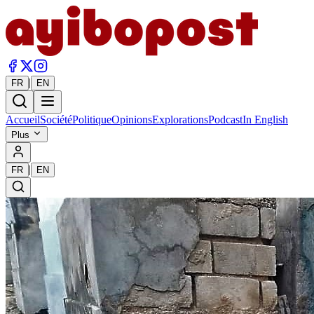
|
FR
EN
Accueil
Société
Politique
Opinions
Explorations
Podcast
In English
Plus
|
FR
EN