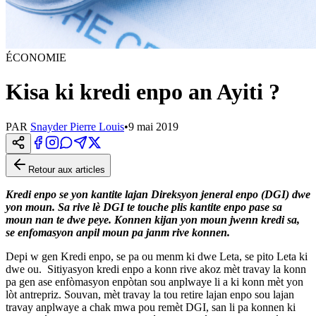
ÉCONOMIE
Kisa ki kredi enpo an Ayiti ?
PAR
Snayder Pierre Louis
•
9 mai 2019
Retour aux articles
Kredi enpo se yon kantite lajan Direksyon jeneral enpo (DGI) dwe
yon moun. Sa rive lè DGI te touche plis kantite enpo pase sa
moun nan te dwe peye. Konnen kijan yon moun jwenn kredi sa,
se enfomasyon anpil moun pa janm rive konnen.
Depi w gen Kredi enpo, se pa ou menm ki dwe Leta, se pito Leta ki
dwe ou. Sitiyasyon kredi enpo a konn rive akoz mèt travay la konn
pa gen ase enfòmasyon enpòtan sou anplwaye li a ki konn mèt yon
lòt antrepriz. Souvan, mèt travay la tou retire lajan enpo sou lajan
travay anplwaye a chak mwa pou remèt DGI, san li pa konnen ki