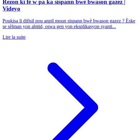
Rezon ki fè w pa ka sispann bwè bwason gazez |
Videyo
Poukisa li difisil pou anpil moun sispann bwè bwason gazez ? Èske
se sèlman yon abitid, oswa gen yon eksplikasyon syanti...
Lire la suite