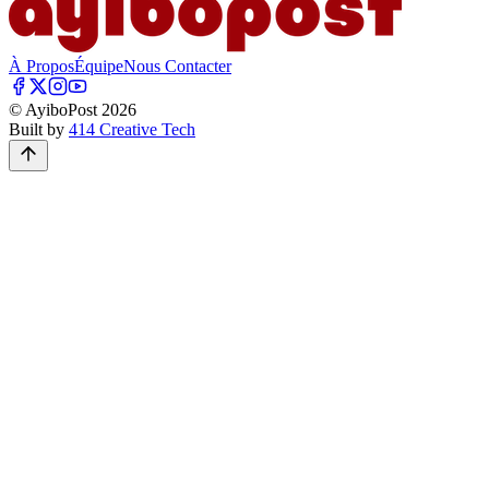
À Propos
Équipe
Nous Contacter
© AyiboPost
2026
Built by
414 Creative Tech