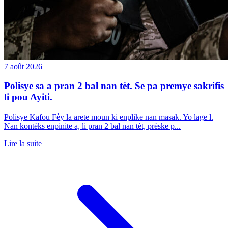
7 août 2026
Polisye sa a pran 2 bal nan tèt. Se pa premye sakrifis
li pou Ayiti.
Polisye Kafou Fèy la arete moun ki enplike nan masak. Yo lage l.
Nan kontèks enpinite a, li pran 2 bal nan tèt, prèske p...
Lire la suite