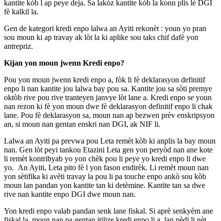
kantite kòb l ap peye deja. Sa lakòz kantite kòb la konn plis lè DGI
fè kalkil la.
Gen de kategori kredi enpo lalwa an Ayiti rekonèt : youn yo pran
sou moun ki ap travay ak lòt la ki aplike sou taks chif dafè yon
antrepriz.
Kijan yon moun jwenn Kredi enpo?
Pou yon moun jwenn kredi enpo a, fòk li fè deklarasyon definitif
enpo li nan kantite jou lalwa bay pou sa. Kantite jou sa sòti premye
oktòb rive pou rive tranteyen janvye lòt lane a. Kredi enpo se youn
nan rezon ki fè yon moun dwe fè deklarasyon definitif enpo li chak
lane. Pou fè deklarasyon sa, moun nan ap bezwen prèv enskripsyon
an, si moun nan gentan enskri nan DGI, ak NIF li.
Lalwa an Ayiti pa prevwa pou Leta remèt kòb ki anplis la bay moun
nan. Gen lòt peyi tankou Etazini Leta gen yon peryòd nan ane kote
li remèt kontribyab yo yon chèk pou li peye yo kredi enpo li dwe
yo. An Ayiti, Leta pito fè l yon fason endirèk. Li remèt moun nan
yon sètifika ki avèti travay la pou li pa touche enpo ankò sou kòb
moun lan pandan yon kantite tan ki detèmine. Kantite tan sa dwe
rive nan kantite enpo DGI dwe moun nan.
Yon kredi enpo valab pandan senk lane fiskal. Si aprè senkyèm ane
fiskal la, moun nan pa gentan itilize kredi enpo li a, lap pèdi li nèt.