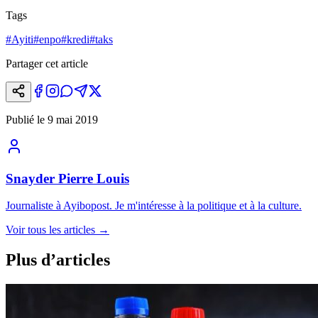
Tags
#
Ayiti
#
enpo
#
kredi
#
taks
Partager cet article
Publié le
9 mai 2019
Snayder Pierre Louis
Journaliste à Ayibopost. Je m'intéresse à la politique et à la culture.
Voir tous les articles
→
Plus d’articles