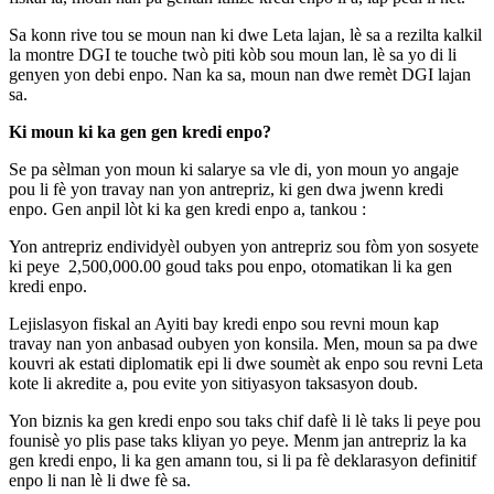
Sa konn rive tou se moun nan ki dwe Leta lajan, lè sa a rezilta kalkil
la montre DGI te touche twò piti kòb sou moun lan, lè sa yo di li
genyen yon debi enpo. Nan ka sa, moun nan dwe remèt DGI lajan
sa.
Ki moun ki ka gen gen kredi enpo?
Se pa sèlman yon moun ki salarye sa vle di, yon moun yo angaje
pou li fè yon travay nan yon antrepriz, ki gen dwa jwenn kredi
enpo. Gen anpil lòt ki ka gen kredi enpo a, tankou :
Yon antrepriz endividyèl oubyen yon antrepriz sou fòm yon sosyete
ki peye 2,500,000.00 goud taks pou enpo, otomatikan li ka gen
kredi enpo.
Lejislasyon fiskal an Ayiti bay kredi enpo sou revni moun kap
travay nan yon anbasad oubyen yon konsila. Men, moun sa pa dwe
kouvri ak estati diplomatik epi li dwe soumèt ak enpo sou revni Leta
kote li akredite a, pou evite yon sitiyasyon taksasyon doub.
Yon biznis ka gen kredi enpo sou taks chif dafè li lè taks li peye pou
founisè yo plis pase taks kliyan yo peye. Menm jan antrepriz la ka
gen kredi enpo, li ka gen amann tou, si li pa fè deklarasyon definitif
enpo li nan lè li dwe fè sa.