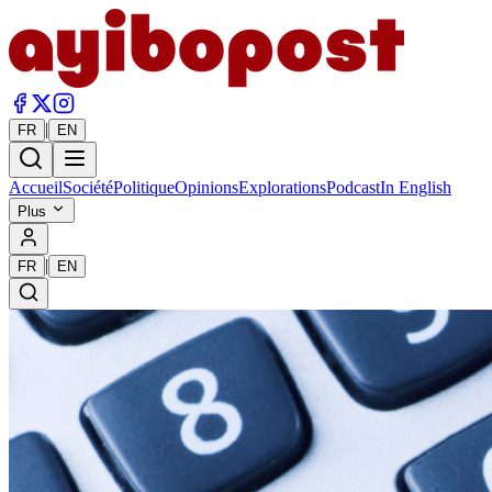
|
FR
EN
Accueil
Société
Politique
Opinions
Explorations
Podcast
In English
Plus
|
FR
EN