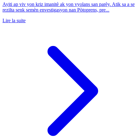
Ayiti ap viv yon kriz imanitè ak yon vyolans san parèy. Atik sa a se
rezilta senk semèn envestigasyon nan Pòtoprens, pre...
Lire la suite