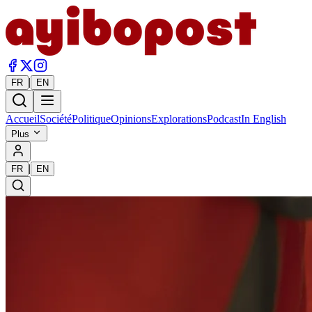
|
FR
EN
Accueil
Société
Politique
Opinions
Explorations
Podcast
In English
Plus
|
FR
EN