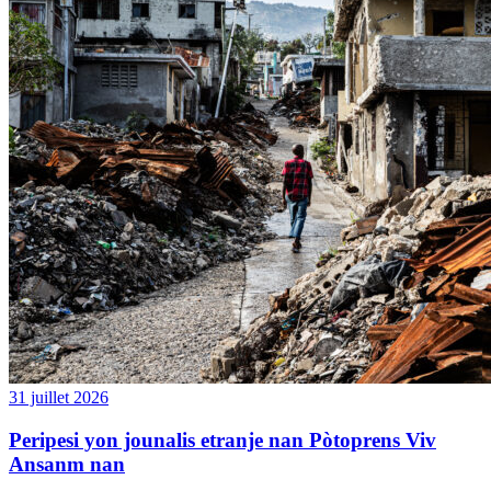
31 juillet 2026
Peripesi yon jounalis etranje nan Pòtoprens Viv
Ansanm nan