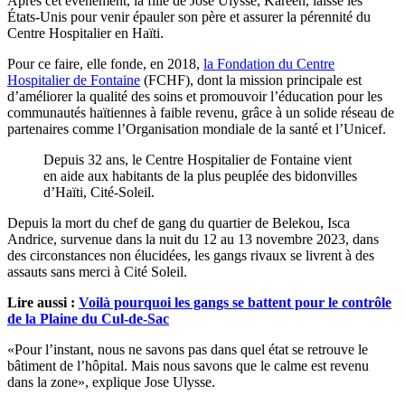
Après cet événement, la fille de Jose Ulysse, Kareen, laisse les
États-Unis pour venir épauler son père et assurer la pérennité du
Centre Hospitalier en Haïti.
Pour ce faire, elle fonde, en 2018,
la Fondation du Centre
Hospitalier de Fontaine
(FCHF), dont la mission principale est
d’améliorer la qualité des soins et promouvoir l’éducation pour les
communautés haïtiennes à faible revenu, grâce à un solide réseau de
partenaires comme l’Organisation mondiale de la santé et l’Unicef.
Depuis 32 ans, le Centre Hospitalier de Fontaine vient
en aide aux habitants de la plus peuplée des bidonvilles
d’Haïti, Cité-Soleil.
Depuis la mort du chef de gang du quartier de Belekou, Isca
Andrice, survenue dans la nuit du 12 au 13 novembre 2023, dans
des circonstances non élucidées, les gangs rivaux se livrent à des
assauts sans merci à Cité Soleil.
Lire aussi :
Voilà pourquoi les gangs se battent pour le contrôle
de la Plaine du Cul-de-Sac
«Pour l’instant, nous ne savons pas dans quel état se retrouve le
bâtiment de l’hôpital. Mais nous savons que le calme est revenu
dans la zone», explique Jose Ulysse.