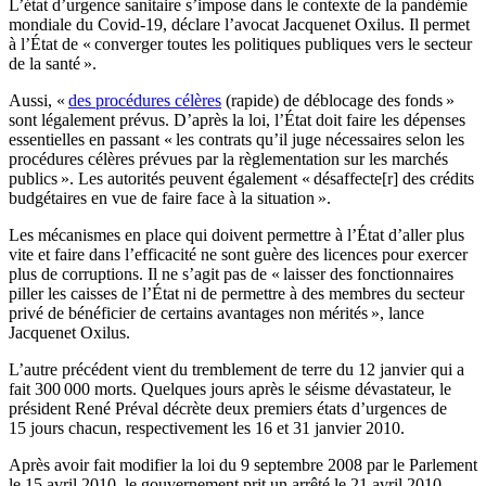
L’état d’urgence sanitaire s’impose dans le contexte de la pandémie
mondiale du Covid-19,
déclare l’avocat Jacquenet Oxilus
. Il permet
à l’État de « converger toutes les politiques publiques vers le secteur
de la santé ».
Aussi, «
des procédures célères
(rapide) de déblocage des fonds »
sont légalement prévus. D’après la loi, l’État doit faire les dépenses
essentielles en passant « les contrats qu’il juge nécessaires selon les
procédures célères prévues par la règlementation sur les marchés
publics ». Les autorités peuvent également « désaffecte[r] des crédits
budgétaires en vue de faire face à la situation ».
Les mécanismes en place qui doivent permettre à l’État d’aller plus
vite et faire dans l’efficacité ne sont guère des licences pour exercer
plus de corruptions. Il ne s’agit pas de « laisser des fonctionnaires
piller les caisses de l’État ni de permettre à des membres du secteur
privé de bénéficier de certains avantages non mérités », lance
Jacquenet Oxilus.
L’autre précédent vient du tremblement de terre du 12 janvier qui a
fait 300 000 morts. Quelques jours après le séisme dévastateur, le
président René Préval décrète deux premiers états d’urgences de
15 jours chacun, respectivement les 16 et 31 janvier 2010.
Après avoir fait modifier la loi du 9 septembre 2008 par le Parlement
le 15 avril 2010, le gouvernement prit un arrêté le 21 avril 2010