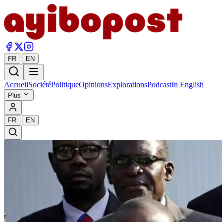
|
FR
EN
Accueil
Société
Politique
Opinions
Explorations
Podcast
In English
Plus
|
FR
EN