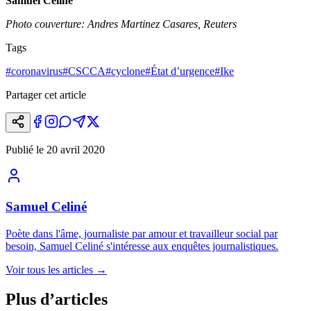
Samuel Céliné
Photo couverture: Andres Martinez Casares, Reuters
Tags
#
coronavirus
#
CSCCA
#
cyclone
#
État d’urgence
#
Ike
Partager cet article
Publié le
20 avril 2020
Samuel Celiné
Poète dans l'âme, journaliste par amour et travailleur social par
besoin, Samuel Celiné s'intéresse aux enquêtes journalistiques.
Voir tous les articles
→
Plus d’articles