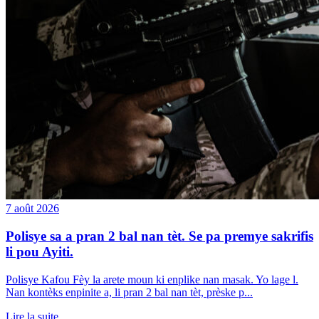
7 août 2026
Polisye sa a pran 2 bal nan tèt. Se pa premye sakrifis
li pou Ayiti.
Polisye Kafou Fèy la arete moun ki enplike nan masak. Yo lage l.
Nan kontèks enpinite a, li pran 2 bal nan tèt, prèske p...
Lire la suite