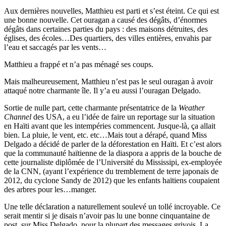
Aux dernières nouvelles, Matthieu est parti et s’est éteint. Ce qui est
une bonne nouvelle. Cet ouragan a causé des dégâts, d’énormes
dégâts dans certaines parties du pays : des maisons détruites, des
églises, des écoles…Des quartiers, des villes entières, envahis par
l’eau et saccagés par les vents…
Matthieu a frappé et n’a pas ménagé ses coups.
Mais malheureusement, Matthieu n’est pas le seul ouragan à avoir
attaqué notre charmante île. Il y’a eu aussi l’ouragan Delgado.
Sortie de nulle part, cette charmante présentatrice de la
Weather
Channel
des USA, a eu l’idée de faire un reportage sur la situation
en Haïti avant que les intempéries commencent. Jusque-là, ça allait
bien. La pluie, le vent, etc. etc…Mais tout a dérapé, quand Miss
Delgado a décidé de parler de la déforestation en Haïti. Et c’est alors
que la communauté haïtienne de la diaspora a appris de la bouche de
cette journaliste diplômée de l’Université du Mississipi, ex-employée
de la CNN, (ayant l’expérience du tremblement de terre japonais de
2012, du cyclone Sandy de 2012) que les enfants haïtiens coupaient
des arbres pour les…manger.
Une telle déclaration a naturellement soulevé un tollé incroyable. Ce
serait mentir si je disais n’avoir pas lu une bonne cinquantaine de
post sur Miss Delgado, pour la plupart des messages grivois. La