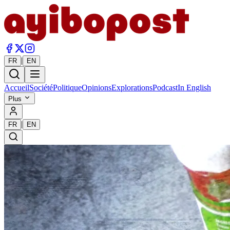
|
FR
EN
Accueil
Société
Politique
Opinions
Explorations
Podcast
In English
Plus
|
FR
EN