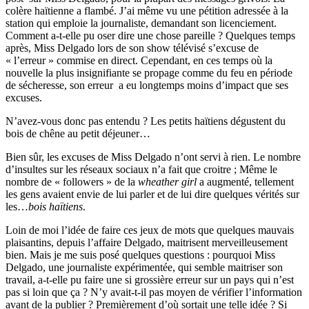
colère haïtienne a flambé. J’ai même vu une pétition adressée à la
station qui emploie la journaliste, demandant son licenciement.
Comment a-t-elle pu oser dire une chose pareille ? Quelques temps
après, Miss Delgado lors de son show télévisé s’excuse de
« l’erreur » commise en direct. Cependant, en ces temps où la
nouvelle la plus insignifiante se propage comme du feu en période
de sécheresse, son erreur a eu longtemps moins d’impact que ses
excuses.
N’avez-vous donc pas entendu ? Les petits haïtiens dégustent du
bois de chêne au petit déjeuner…
Bien sûr, les excuses de Miss Delgado n’ont servi à rien. Le nombre
d’insultes sur les réseaux sociaux n’a fait que croitre ; Même le
nombre de « followers » de la
wheather girl
a augmenté, tellement
les gens avaient envie de lui parler et de lui dire quelques vérités sur
les…
bois haïtiens
.
Loin de moi l’idée de faire ces jeux de mots que quelques mauvais
plaisantins, depuis l’affaire Delgado, maitrisent merveilleusement
bien. Mais je me suis posé quelques questions : pourquoi Miss
Delgado, une journaliste expérimentée, qui semble maitriser son
travail, a-t-elle pu faire une si grossière erreur sur un pays qui n’est
pas si loin que ça ? N’y avait-t-il pas moyen de vérifier l’information
avant de la publier ? Premièrement d’où sortait une telle idée ? Si