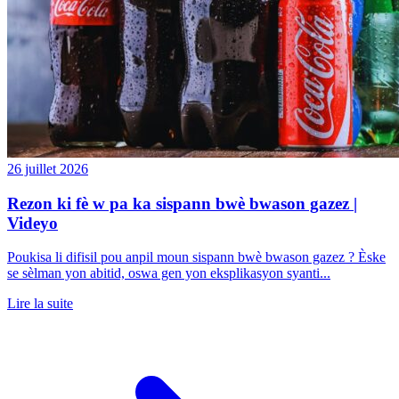
26 juillet 2026
Rezon ki fè w pa ka sispann bwè bwason gazez |
Videyo
Poukisa li difisil pou anpil moun sispann bwè bwason gazez ? Èske
se sèlman yon abitid, oswa gen yon eksplikasyon syanti...
Lire la suite