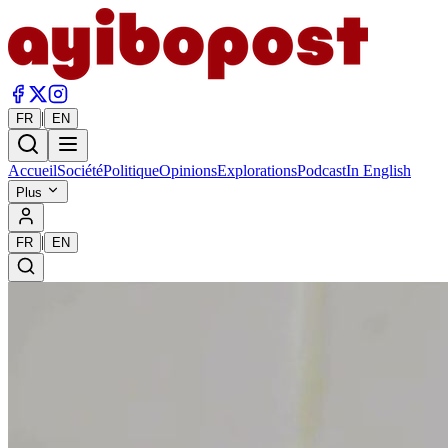
|
FR
EN
Accueil
Société
Politique
Opinions
Explorations
Podcast
In English
Plus
|
FR
EN