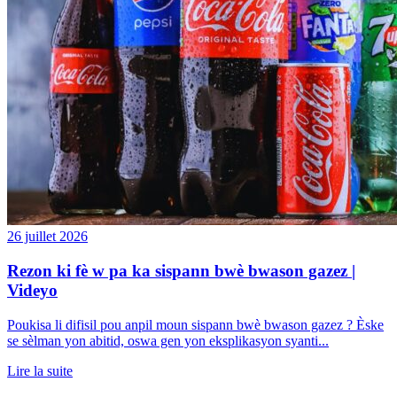
26 juillet 2026
Rezon ki fè w pa ka sispann bwè bwason gazez |
Videyo
Poukisa li difisil pou anpil moun sispann bwè bwason gazez ? Èske
se sèlman yon abitid, oswa gen yon eksplikasyon syanti...
Lire la suite