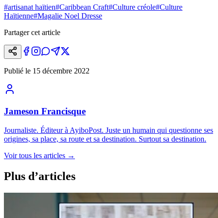
#
artisanat haïtien
#
Caribbean Craft
#
Culture créole
#
Culture
Haïtienne
#
Magalie Noel Dresse
Partager cet article
Publié le
15 décembre 2022
Jameson Francisque
Journaliste. Éditeur à AyiboPost. Juste un humain qui questionne ses
origines, sa place, sa route et sa destination. Surtout sa destination.
Voir tous les articles
→
Plus d’articles