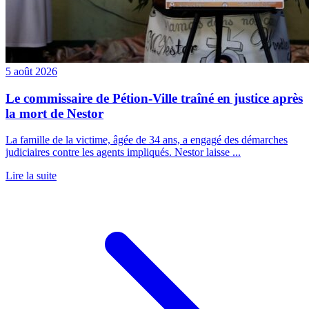
5 août 2026
Le commissaire de Pétion-Ville traîné en justice après
la mort de Nestor
La famille de la victime, âgée de 34 ans, a engagé des démarches
judiciaires contre les agents impliqués. Nestor laisse ...
Lire la suite