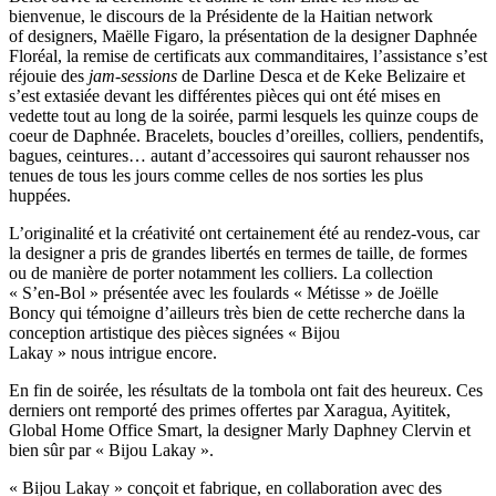
bienvenue, le discours de la Présidente de la Haitian network
of designers, Maëlle Figaro, la présentation de la designer Daphnée
Floréal, la remise de certificats aux commanditaires, l’assistance s’est
réjouie des
jam-sessions
de Darline Desca et de Keke Belizaire et
s’est extasiée devant les différentes pièces qui ont été mises en
vedette tout au long de la soirée, parmi lesquels les quinze coups de
coeur de Daphnée. Bracelets, boucles d’oreilles, colliers, pendentifs,
bagues, ceintures… autant d’accessoires qui sauront rehausser nos
tenues de tous les jours comme celles de nos sorties les plus
huppées.
L’originalité et la créativité ont certainement été au
rendez-vous
, car
la
designer a pris de grandes libertés en termes de taille, de formes
ou de manière de porter notamment les colliers. La collection
« S’
en-Bol
» présentée
avec les foulards « Métisse » de Joëlle
Boncy qui
témoigne d’ailleurs très bien de cette recherche dans la
conception artistique des pièces signées « Bijou
Lakay »
nous intrigue encore.
En fin de soirée, les résultats de la tombola ont fait des heureux. Ces
derniers ont remporté des primes offertes par Xaragua, Ayititek,
Global Home Office Smart, la designer Marly Daphney Clervin et
bien sûr par « Bijou Lakay ».
« Bijou Lakay » conçoit et fabrique, en collaboration avec des