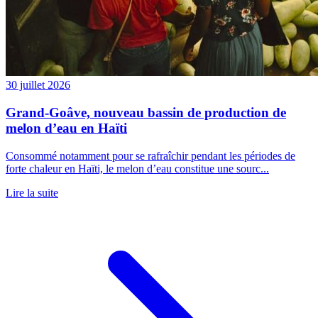
30 juillet 2026
Grand-Goâve, nouveau bassin de production de
melon d’eau en Haïti
Consommé notamment pour se rafraîchir pendant les périodes de
forte chaleur en Haïti, le melon d’eau constitue une sourc...
Lire la suite