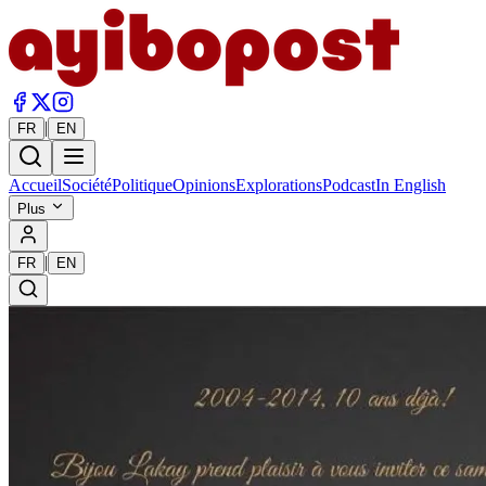
|
FR
EN
Accueil
Société
Politique
Opinions
Explorations
Podcast
In English
Plus
|
FR
EN