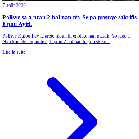
7 août 2026
Polisye sa a pran 2 bal nan tèt. Se pa premye sakrifis
li pou Ayiti.
Polisye Kafou Fèy la arete moun ki enplike nan masak. Yo lage l.
Nan kontèks enpinite a, li pran 2 bal nan tèt, prèske p...
Lire la suite