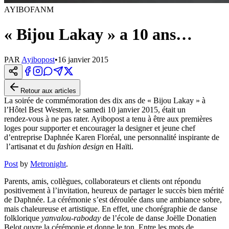
AYIBOFANM
« Bijou Lakay » a 10 ans…
PAR
Ayibopost
•
16 janvier 2015
Retour aux articles
La soirée de commémoration des dix ans de « Bijou Lakay » à
l’Hôtel Best Western, le samedi 10 janvier 2015, était un
rendez-vous
à ne pas rater. Ayibopost a tenu à être aux premières
loges pour supporter et encourager la designer et jeune chef
d’entreprise Daphnée Karen Floréal, une personnalité inspirante de
l’artisanat et du
fashion design
en Haïti.
Post
by
Metronight
.
Parents, amis, collègues, collaborateurs et clients ont répondu
positivement à l’invitation, heureux de partager le succès bien mérité
de Daphnée. La cérémonie s’est déroulée dans une ambiance sobre,
mais chaleureuse et artistique. En effet, une chorégraphie de danse
folklorique
yanvalou-raboday
de l’école de danse Joëlle Donatien
Belot ouvre la cérémonie et donne le ton. Entre les mots de