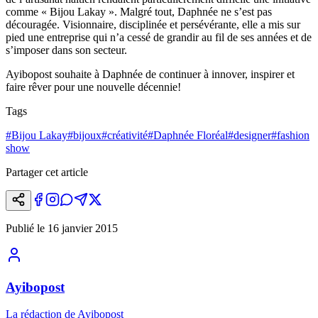
comme « Bijou Lakay ». Malgré tout, Daphnée ne s’est pas
découragée. Visionnaire, disciplinée et persévérante, elle a mis sur
pied une entreprise qui n’a cessé de grandir au fil de ses années et de
s’imposer dans son secteur.
Ayibopost souhaite à Daphnée de continuer à innover, inspirer et
faire rêver pour une nouvelle décennie!
Tags
#
Bijou Lakay
#
bijoux
#
créativité
#
Daphnée Floréal
#
designer
#
fashion
show
Partager cet article
Publié le
16 janvier 2015
Ayibopost
La rédaction de Ayibopost