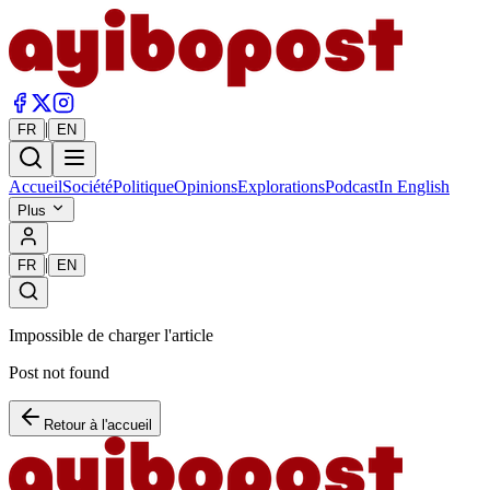
|
FR
EN
Accueil
Société
Politique
Opinions
Explorations
Podcast
In English
Plus
|
FR
EN
Impossible de charger l'article
Post not found
Retour à l'accueil