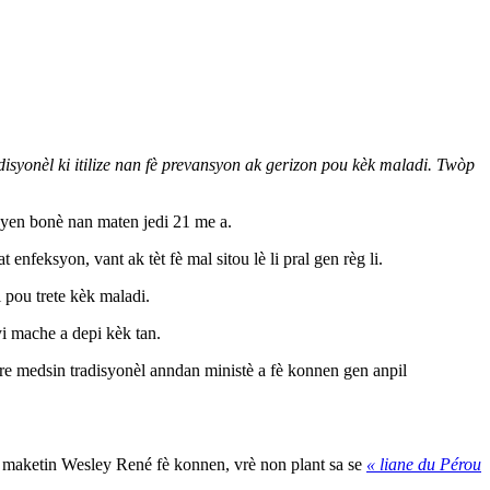
yonèl ki itilize nan fè prevansyon ak gerizon pou kèk maladi. Twòp
byen bonè nan maten jedi 21 me a.
feksyon, vant ak tèt fè mal sitou lè li pral gen règ li.
pou trete kèk maladi.
i mache a depi kèk tan.
e medsin tradisyonèl anndan ministè a fè konnen gen anpil
 maketin Wesley René fè konnen, vrè non plant sa se
« liane du Pérou