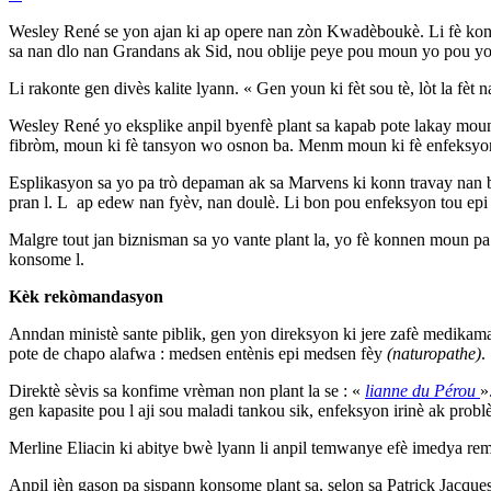
Wesley René se yon ajan ki ap opere nan zòn Kwadèboukè. Li fè konn
sa nan dlo nan Grandans ak Sid, nou oblije peye pou moun yo pou yo ka
Li rakonte gen divès kalite lyann. « Gen youn ki fèt sou tè, lòt la fèt n
Wesley René yo eksplike anpil byenfè plant sa kapab pote lakay moun 
fibròm, moun ki fè tansyon wo osnon ba. Menm moun ki fè enfeksyon
Esplikasyon sa yo pa trò depaman ak sa Marvens ki konn travay nan b
pran l. L ap edew nan fyèv, nan doulè. Li bon pou enfeksyon tou epi
Malgre tout jan biznisman sa yo vante plant la, yo fè konnen moun
konsome l.
Kèk rekòmandasyon
Anndan ministè sante piblik, gen yon direksyon ki jere zafè medikaman
pote de chapo alafwa : medsen entènis epi medsen fèy
(naturopathe)
.
Direktè sèvis sa konfime vrèman non plant la se : «
lianne du Pérou
»
gen kapasite pou l aji sou maladi tankou sik, enfeksyon irinè ak pr
Merline Eliacin ki abitye bwè lyann li anpil temwanye efè imedya remè
Anpil jèn gason pa sispann konsome plant sa, selon sa Patrick Jacque