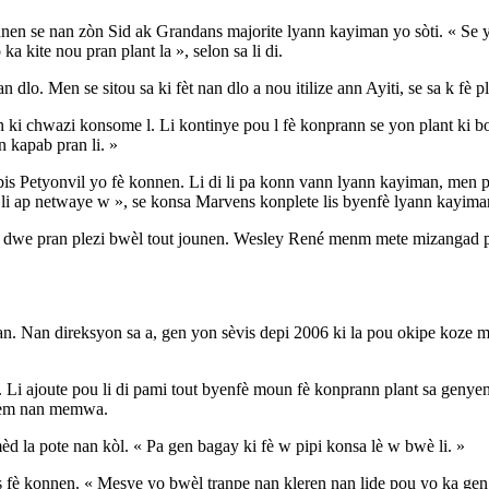
en se nan zòn Sid ak Grandans majorite lyann kayiman yo sòti. « Se y
 kite nou pran plant la », selon sa li di.
an dlo. Men se sitou sa ki fèt nan dlo a nou itilize ann Ayiti, se sa k fè 
ki chwazi konsome l. Li kontinye pou l fè konprann se yon plant ki bo
 kapab pran li. »
is Petyonvil yo fè konnen. Li di li pa konn vann lyann kayiman, men p
 li ap netwaye w », se konsa Marvens konplete lis byenfè lyann kayima
 pa dwe pran plezi bwèl tout jounen. Wesley René menm mete mizangad
. Nan direksyon sa a, gen yon sèvis depi 2006 ki la pou okipe koze meds
. Li ajoute pou li di pami tout byenfè moun fè konprann plant sa genyen
oblèm nan memwa.
d la pote nan kòl. « Pa gen bagay ki fè w pipi konsa lè w bwè li. »
s fè konnen. « Mesye yo bwèl tranpe nan kleren nan lide pou yo ka gen