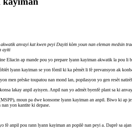
n kayiman
akwatik anvayi kat kwen peyi Dayiti kòm youn nan eleman medsin tradis
 ayiti
ine Eliacin ap mande pou yo prepare lyann kayiman akwatik la pou li 
lèt lyann kayiman se yon fòmil ki ka pèmèt li fè prevansyon ak konbat en
on men prèske toupatou nan mond lan, popilasyon yo gen resèt natirèl 
onsa lakay anpil ayisyen. Anpil nan yo admèt byenfè plant sa ki anvay
 (MSPP), moun pa dwe konsome lyann kayiman an anpil. Biwo ki ap jer
nan yon kantite ki depase.
o fè anpil pou rann lyann kayiman an popilè nan peyi a. Daprè sa ajan