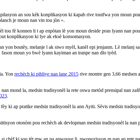
pilasyon an sou kèk konplikasyon ki kapab rive toutfwa yon moun pran pl
nn blanch je moun nan vin tou jòn ».
l tou fè konnen li t ap enpòtan lè yon moun deside pran lyann nan pou l
out konplikasyon ki lye ak eksè konsomasyon.
 yon boutèy, melanje l ak siwo myèl, kanèl epi jenjanm. Lè melanj sa 
tou fason moun yo bwè lyann kayiman an tranpe nan dlo tyèd.
 la. Yon
rechèch ki pibliye nan lane 2015
rive montre gen 3,66 medsen a
 mond la, medsin tradisyonèl la rete oswa metòd prensipal nan zafè s
2023
.
y ki ap pratike medsin tradisyonèl la ann Ayiti. Sèvis medsin tradisy
enstitisyon otonòm pou rechèch ak devlopman medsin tradisyonèl la nan p
i chèf ki sou tèt mw an pa apwouve li, pwopozisyon m nan ap rete nan t