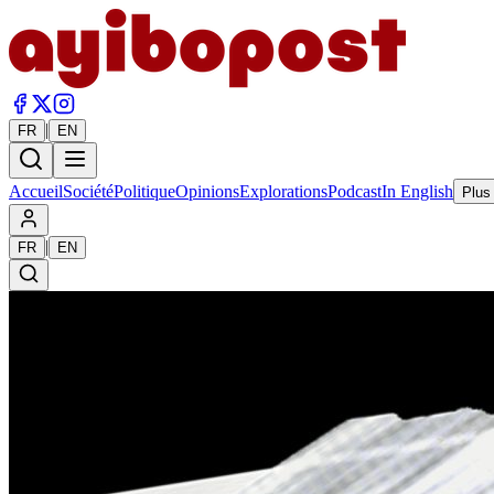
|
FR
EN
Accueil
Société
Politique
Opinions
Explorations
Podcast
In English
Plus
|
FR
EN