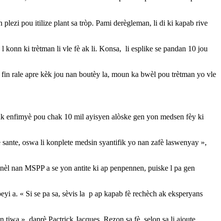
ezi pou itilize plant sa tròp. Pami derègleman, li di ki kapab rive
 konn ki trètman li vle fè ak li. Konsa, li esplike se pandan 10 jou
fin rale apre kèk jou nan boutèy la, moun ka bwèl pou trètman yo vle
k enfimyè pou chak 10 mil ayisyen alòske gen yon medsen fèy ki
ante, oswa li konplete medsin syantifik yo nan zafè laswenyay »,
onèl nan MSPP a se yon antite ki ap penpennen, puiske l pa gen
eyi a. « Si se pa sa, sèvis la p ap kapab fè rechèch ak eksperyans
iwa », daprè Pactrick Jacques. Rezon sa fè, selon sa li ajoute,