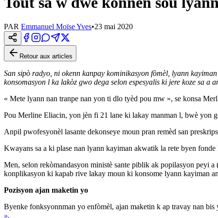
Tout sa w dwe konnen sou lyan
PAR
Emmanuel Moïse Yves
•
23 mai 2020
Retour aux articles
San sipò radyo, ni okenn kanpay kominikasyon fòmèl, lyann kayiman 
konsomasyon l ka lakòz gwo dega selon espesyalis ki jere koze sa a an
« Mete lyann nan tranpe nan yon ti dlo tyèd pou mw », se konsa Merl
Pou Merline Eliacin, yon jèn fi 21 lane ki lakay manman l, bwè yon gòb
Anpil pwofesyonèl lasante dekonseye moun pran remèd san preskripsy
Kwayans sa a ki plase nan lyann kayiman akwatik la rete byen fonde k
Men, selon rekòmandasyon ministè sante piblik ak popilasyon peyi a
konplikasyon ki kapab rive lakay moun ki konsome lyann kayiman an 
Pozisyon ajan maketin yo
Byenke fonksyonnman yo enfòmèl, ajan maketin k ap travay nan bis y
».