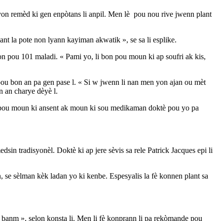
on remèd ki gen enpòtans li anpil. Men lè pou nou rive jwenn plant
plant la pote non lyann kayiman akwatik », se sa li esplike.
n pou 101 maladi. « Pami yo, li bon pou moun ki ap soufri ak kis,
ou bon an pa gen pase l. « Si w jwenn li nan men yon ajan ou mèt
n an charye dèyè l.
 pou moun ki ansent ak moun ki sou medikaman doktè pou yo pa
in tradisyonèl. Doktè ki ap jere sèvis sa rele Patrick Jacques epi li
, se sèlman kèk ladan yo ki kenbe. Espesyalis la fè konnen plant sa
 banm », selon konsta li. Men li fè konprann li pa rekòmande pou