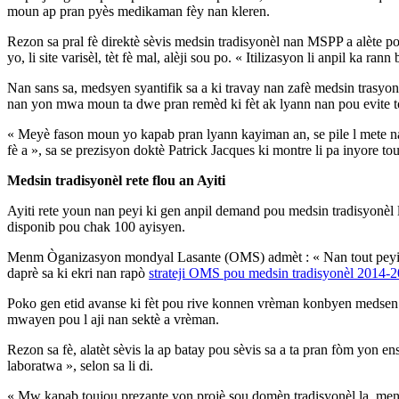
moun ap pran pyès medikaman fèy nan kleren.
Rezon sa pral fè direktè sèvis medsin tradisyonèl nan MSPP a alète po
yo, li site varisèl, tèt fè mal, alèji sou po. « Itilizasyon li anpil ka ra
Nan sans sa, medsyen syantifik sa a ki travay nan zafè medsin trasyonè
nan yon mwa moun ta dwe pran remèd ki fèt ak lyann nan pou evite t
« Meyè fason moun yo kapab pran lyann kayiman an, se pile l mete nan
fè a », sa se prezisyon doktè Patrick Jacques ki montre li pa inyore 
Medsin tradisyonèl rete flou an Ayiti
Ayiti rete youn nan peyi ki gen anpil demand pou medsin tradisyonèl
disponib pou chak 100 ayisyen.
Menm Òganizasyon mondyal Lasante (OMS) admèt : « Nan tout peyi nan
daprè sa ki ekri nan rapò
strateji OMS pou medsin tradisyonèl 2014-
Poko gen etid avanse ki fèt pou rive konnen vrèman konbyen medsen fè
mwayen pou l aji nan sektè a vrèman.
Rezon sa fè, alatèt sèvis la ap batay pou sèvis sa a ta pran fòm yon 
laboratwa », selon sa li di.
« Mw kapab toujou prezante yon projè sou domèn tradisyonèl la, men s