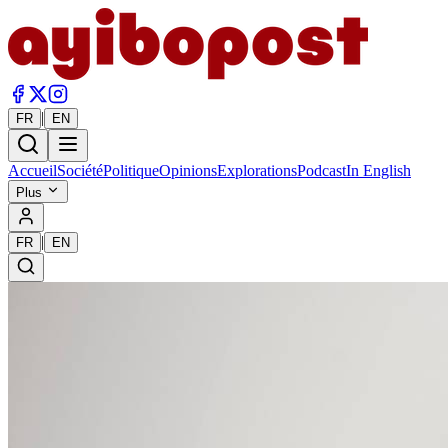
|
FR
EN
Accueil
Société
Politique
Opinions
Explorations
Podcast
In English
Plus
|
FR
EN