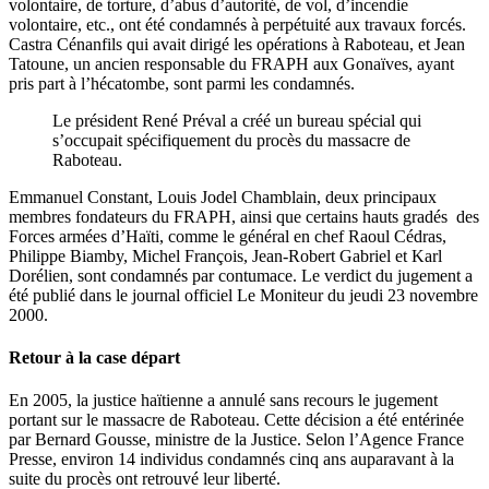
volontaire, de torture, d’abus d’autorité, de vol, d’incendie
volontaire, etc., ont été condamnés à perpétuité aux travaux forcés.
Castra Cénanfils qui avait dirigé les opérations à Raboteau, et Jean
Tatoune, un ancien responsable du FRAPH aux Gonaïves, ayant
pris part à l’hécatombe, sont parmi les condamnés.
Le président René Préval a créé un bureau spécial qui
s’occupait spécifiquement du procès du massacre de
Raboteau.
Emmanuel Constant, Louis Jodel Chamblain, deux principaux
membres fondateurs du FRAPH, ainsi que certains hauts gradés des
Forces armées d’Haïti, comme le général en chef Raoul Cédras,
Philippe Biamby, Michel François, Jean-Robert Gabriel et Karl
Dorélien, sont condamnés par contumace. Le verdict du jugement a
été publié dans le journal officiel Le Moniteur du jeudi 23 novembre
2000.
Retour à la case départ
En 2005, la justice haïtienne a annulé sans recours le jugement
portant sur le massacre de Raboteau. Cette décision a été entérinée
par Bernard Gousse, ministre de la Justice. Selon l’Agence France
Presse, environ 14 individus condamnés cinq ans auparavant à la
suite du procès ont retrouvé leur liberté.