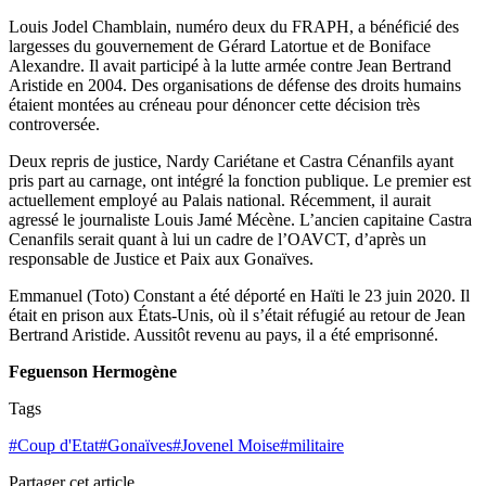
Louis Jodel Chamblain, numéro deux du FRAPH, a bénéficié des
largesses du gouvernement de Gérard Latortue et de Boniface
Alexandre. Il avait participé à la lutte armée contre Jean Bertrand
Aristide en 2004. Des organisations de défense des droits humains
étaient montées au créneau pour dénoncer cette décision très
controversée.
Deux repris de justice, Nardy Cariétane et Castra Cénanfils ayant
pris part au carnage, ont intégré la fonction publique. Le premier est
actuellement employé au Palais national. Récemment, il aurait
agressé le journaliste Louis Jamé Mécène. L’ancien capitaine Castra
Cenanfils serait quant à lui un cadre de l’OAVCT, d’après un
responsable de Justice et Paix aux Gonaïves.
Emmanuel (Toto) Constant a été déporté en Haïti le 23 juin 2020. Il
était en prison aux États-Unis, où il s’était réfugié au retour de Jean
Bertrand Aristide. Aussitôt revenu au pays, il a été emprisonné.
Feguenson Hermogène
Tags
#
Coup d'Etat
#
Gonaïves
#
Jovenel Moise
#
militaire
Partager cet article