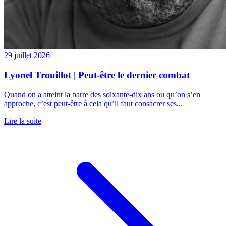
29 juillet 2026
Lyonel Trouillot | Peut-être le dernier combat
Quand on a atteint la barre des soixante-dix ans ou qu’on s’en
approche, c’est peut-être à cela qu’il faut consacrer ses...
Lire la suite