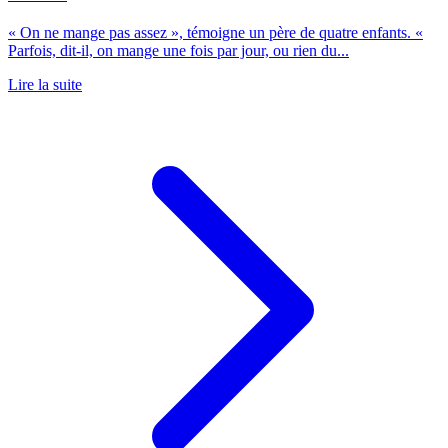
« On ne mange pas assez », témoigne un père de quatre enfants. «
Parfois, dit-il, on mange une fois par jour, ou rien du...
Lire la suite