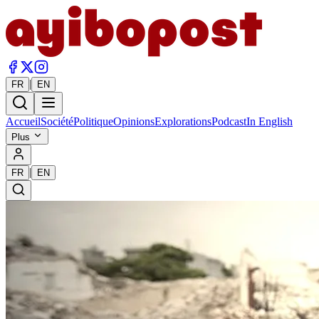
|
FR
EN
Accueil
Société
Politique
Opinions
Explorations
Podcast
In English
Plus
|
FR
EN