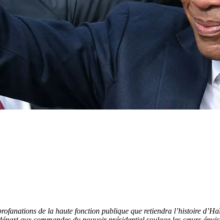
 profanations de la haute fonction publique que retiendra l’histoire d’
départ aux commandes du pouvoir présidentiel soulage les cœurs épuisés 