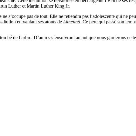
déalisme. Cette institution se dévalorise en déchargeant l’État de ses res
artin Luther et Martin Luther King Jr.
e ne s’occupe pas de tout. Elle ne retiendra pas l’adolescente qui ne pe
ostitution en vantant ses atouts de
Limenna
. Ce père qui passe son temps
 tombé de l’arbre. D’autres s’ensuivront autant que nous garderons cette 