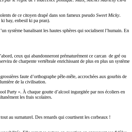
insolents de ce citoyen drapé dans son fameux pseudo
Sweet Micky
.
ki bay, enbesil ki pa pran).
d’un système banalisant les hautes sphères qui socialisent l’humain. En
 d’abord, ceux qui abandonneront prématurément ce carcan de gré ou
e servira de charpente vertébrale enrichissant de plus en plus un système
e grossières faute d’orthographe pêle-mêle, accrochées aux gourbis de
umière de la civilisation.
ool Party ». À chaque goutte d’alcool ingurgitée par nos écoliers en
tanément les frais scolaires.
 tout au surnaturel. Des renards qui courtisent les corbeaux !