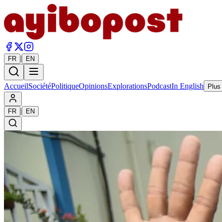
|
FR
EN
Accueil
Société
Politique
Opinions
Explorations
Podcast
In English
Plus
|
FR
EN