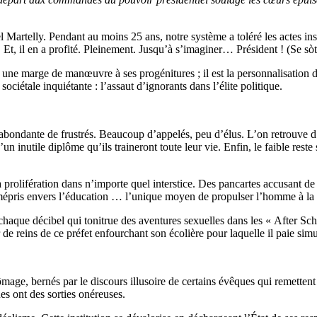
l Martelly. Pendant au moins 25 ans, notre système a toléré les actes 
t, il en a profité. Pleinement. Jusqu’à s’imaginer… Président ! (Se sòt 
r une marge de manœuvre à ses progénitures ; il est la personnalisation 
sociétale inquiétante : l’assaut d’ignorants dans l’élite politique.
 abondante de frustrés. Beaucoup d’appelés, peu d’élus. L’on retrouve
un inutile diplôme qu’ils traineront toute leur vie. Enfin, le faible rest
a prolifération dans n’importe quel interstice. Des pancartes accusant d
 mépris envers l’éducation … l’unique moyen de propulser l’homme à la l
haque décibel qui tonitrue des aventures sexuelles dans les « After Sch
de reins de ce préfet enfourchant son écolière pour laquelle il paie simul
ômage, bernés par le discours illusoire de certains évêques qui remettent
nes ont des sorties onéreuses.