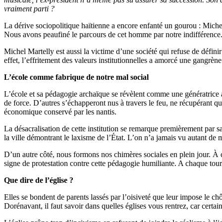
vraiment parti ?
La dérive sociopolitique haïtienne a encore enfanté un gourou : Miche
Nous avons peaufiné le parcours de cet homme par notre indifférence. E
Michel Martelly est aussi la victime d’une société qui refuse de défini
effet, l’effritement des valeurs institutionnelles a amorcé une gangrène 
L’école comme fabrique de notre mal social
L’école et sa pédagogie archaïque se révèlent comme une génératrice
de force. D’autres s’échapperont nus à travers le feu, ne récupérant qu’
économique conservé par les nantis.
La désacralisation de cette institution se remarque premièrement par s
la ville démontrant le laxisme de l’État. L’on n’a jamais vu autant de
D’un autre côté, nous formons nos chimères sociales en plein jour. À c
signe de protestation contre cette pédagogie humiliante. A chaque tour 
Que dire de l’église ?
Elles se bondent de parents lassés par l’oisiveté que leur impose le ch
Dorénavant, il faut savoir dans quelles églises vous rentrez, car certai