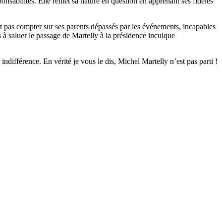
ponsabilités. Elle remet sa nature en question en apprenant ses fidèles
ut pas compter sur ses parents dépassés par les événements, incapables
 à saluer le passage de Martelly à la présidence inculque
indifférence. En vérité je vous le dis, Michel Martelly n’est pas parti !