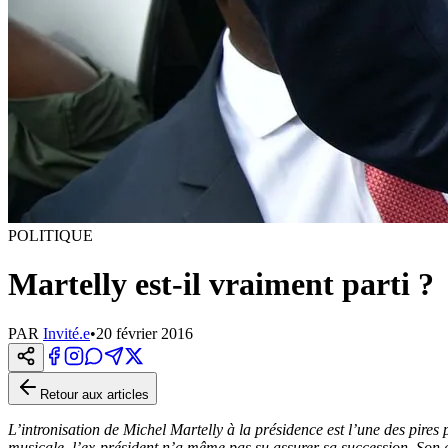
POLITIQUE
Martelly est-il vraiment parti ?
PAR
Invité.e
•
20 février 2016
Retour aux articles
L’intronisation de Michel Martelly à la présidence est l’une des pires
musicale, l’ex-président n’a même pas su assurer sa succession. Son 