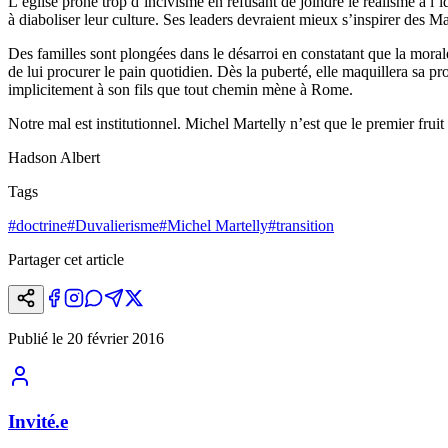
L’église prône trop d’incivisme en refusant de joindre le réalisme à l’i
à diaboliser leur culture. Ses leaders devraient mieux s’inspirer des M
Des familles sont plongées dans le désarroi en constatant que la moral
de lui procurer le pain quotidien. Dès la puberté, elle maquillera sa pr
implicitement à son fils que tout chemin mène à Rome.
Notre mal est institutionnel. Michel Martelly n’est que le premier fruit
Hadson Albert
Tags
#
doctrine
#
Duvalierisme
#
Michel Martelly
#
transition
Partager cet article
Publié le
20 février 2016
Invité.e