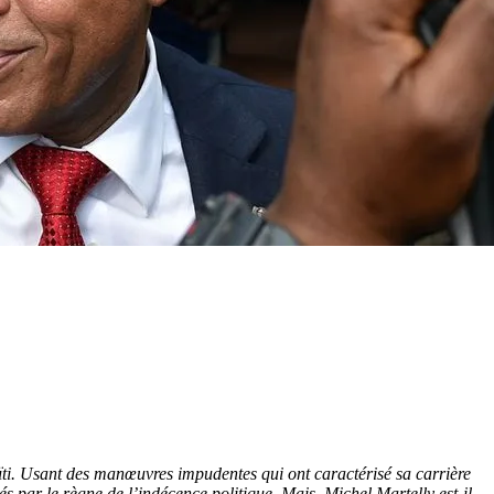
Haïti. Usant des manœuvres impudentes qui ont caractérisé sa carrière
par le règne de l’indécence politique. Mais, Michel Martelly est-il