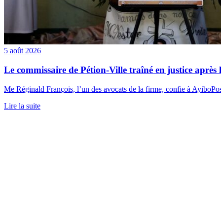
5 août 2026
Le commissaire de Pétion-Ville traîné en justice après
Me Réginald François, l’un des avocats de la firme, confie à AyiboPost
Lire la suite