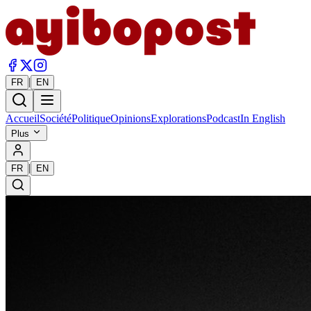
|
FR
EN
Accueil
Société
Politique
Opinions
Explorations
Podcast
In English
Plus
|
FR
EN