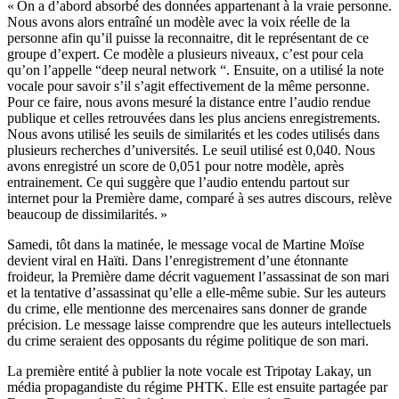
« On a d’abord absorbé des données appartenant à la vraie personne.
Nous avons alors entraîné un modèle avec la voix réelle de la
personne afin qu’il puisse la reconnaitre, dit le représentant de ce
groupe d’expert. Ce modèle a plusieurs niveaux, c’est pour cela
qu’on l’appelle “deep neural network “. Ensuite, on a utilisé la note
vocale pour savoir s’il s’agit effectivement de la même personne.
Pour ce faire, nous avons mesuré la distance entre l’audio rendue
publique et celles retrouvées dans les plus anciens enregistrements.
Nous avons utilisé les seuils de similarités et les codes utilisés dans
plusieurs recherches d’universités. Le seuil utilisé est 0,040. Nous
avons enregistré un score de 0,051 pour notre modèle, après
entrainement. Ce qui suggère que l’audio entendu partout sur
internet pour la Première dame, comparé à ses autres discours, relève
beaucoup de dissimilarités. »
Samedi, tôt dans la matinée, le message vocal de Martine Moïse
devient viral en Haïti. Dans l’enregistrement d’une étonnante
froideur, la Première dame décrit vaguement l’assassinat de son mari
et la tentative d’assassinat qu’elle a elle-même subie. Sur les auteurs
du crime, elle mentionne des mercenaires sans donner de grande
précision. Le message laisse comprendre que les auteurs intellectuels
du crime seraient des opposants du régime politique de son mari.
La première entité à publier la note vocale est Tripotay Lakay, un
média propagandiste du régime PHTK. Elle est ensuite partagée par