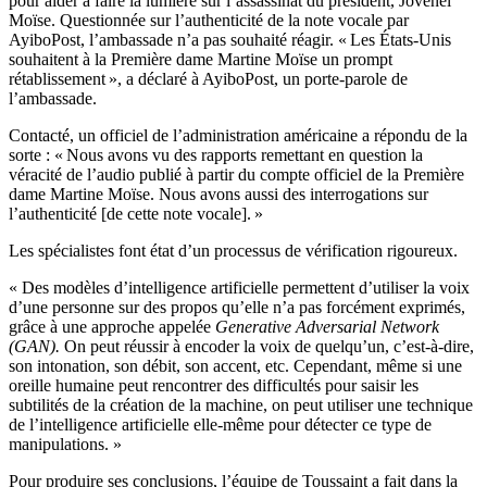
pour aider à faire la lumière sur l’assassinat du président, Jovenel
Moïse. Questionnée sur l’authenticité de la note vocale par
AyiboPost, l’ambassade n’a pas souhaité réagir. « Les États-Unis
souhaitent à la Première dame Martine Moïse un prompt
rétablissement », a déclaré à AyiboPost, un porte-parole de
l’ambassade.
Contacté, un officiel de l’administration américaine a répondu de la
sorte : « Nous avons vu des rapports remettant en question la
véracité de l’audio publié à partir du compte officiel de la Première
dame Martine Moïse. Nous avons aussi des interrogations sur
l’authenticité [de cette note vocale]. »
Les spécialistes font état d’un processus de vérification rigoureux.
« Des modèles d’intelligence artificielle permettent d’utiliser la voix
d’une personne sur des propos qu’elle n’a pas forcément exprimés,
grâce à une approche appelée
Generative Adversarial Network
(GAN).
On peut réussir à encoder la voix de quelqu’un, c’est-à-dire,
son intonation, son débit, son accent, etc. Cependant, même si une
oreille humaine peut rencontrer des difficultés pour saisir les
subtilités de la création de la machine, on peut utiliser une technique
de l’intelligence artificielle elle-même pour détecter ce type de
manipulations. »
Pour produire ses conclusions, l’équipe de Toussaint a fait dans la