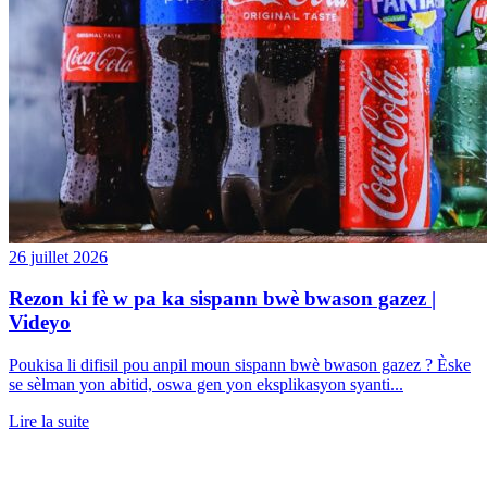
26 juillet 2026
Rezon ki fè w pa ka sispann bwè bwason gazez |
Videyo
Poukisa li difisil pou anpil moun sispann bwè bwason gazez ? Èske
se sèlman yon abitid, oswa gen yon eksplikasyon syanti...
Lire la suite