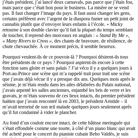
j’étais président, j’ai lancé deux carnavals, pas parce que j’étais fou,
mais parce que c’était bon pour le business. La misère ne se vend
pas. Il faut changer l’image du pays. Il faut aussi changer les gens,
certains préfèrent avec l’argent de la diaspora fumer un petit joint de
cannabis plutôt que d’envoyer leurs enfants à l’école. » Micky
retourne à son double clavier qu’il fait la plupart du temps semblant
de toucher, il reprend des morceaux en anglais :
« Stand By Me »,
« Many Rivers to Cross »
, des chants de bravoure, de résilience, de
chute chevauchée. À ce moment précis, il semble heureux.
Pourquoi veulent-ils de ce pouvoir-là ? Pourquoi désirent-ils tous
être présidents de ce pays ? Pourquoi aspirent-ils encore à cette
fonction sans gloire et sans palais ? J’ai vécu il y a quelques jours à
Port-au-Prince une scène qui m’a rappelé trait pour trait une scène
que j’avais déjà vécue il y a presque dix ans. Quelques mois après le
séisme, je m’étais rendu dans les ailes délabrées du Palais national,
j’avais arpenté les salles anciennes, enjambé les bris de verre et les
gravats, je m’étais souvenu de ces lieux intacts, du premier président
haïtien que j’avais rencontré là en 2003, le président Aristide – il
m’avait terrorisé de son œil malade quelques jours seulement après
qu’il fut condamné à vider le plancher.
Au fond d’un couloir encore intact, de cette bâtisse meringuée qui
s’était effondrée comme une tourte, à côté d’un piano blanc qui avait
été acheté pour le concert du pianiste cubain Bebo Valdès, je suis