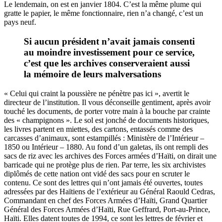
Le lendemain, on est en janvier 1804. C’est la même plume qui
gratte le papier, le même fonctionnaire, rien n’a changé, c’est un
pays neuf.
Si aucun président n’avait jamais consenti
au moindre investissement pour ce service,
c’est que les archives conserveraient aussi
la mémoire de leurs malversations
« Celui qui craint la poussière ne pénètre pas ici », avertit le
directeur de l’institution. Il vous déconseille gentiment, après avoir
touché les documents, de porter votre main à la bouche par crainte
des « champignons ». Le sol est jonché de documents historiques,
les livres partent en miettes, des cartons, entassés comme des
carcasses d’animaux, sont estampillés : Ministère de l’Intérieur –
1850 ou Intérieur – 1880. Au fond d’un galetas, ils ont rempli des
sacs de riz avec les archives des Forces armées d’Haïti, on dirait une
barricade qui ne protège plus de rien. Par terre, les six archivistes
diplômés de cette nation ont vidé des sacs pour en scruter le
contenu. Ce sont des lettres qui n’ont jamais été ouvertes, toutes
adressées par des Haïtiens de l’extérieur au Général Raould Cedras,
Commandant en chef des Forces Armées d’Haïti, Grand Quartier
Général des Forces Armées d’Haïti, Rue Geffrard, Port-au-Prince,
Haïti. Elles datent toutes de 1994, ce sont les lettres de février et