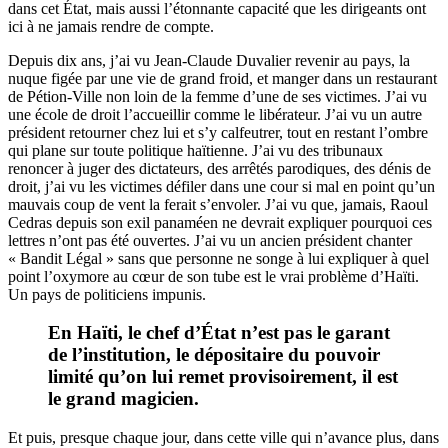
dans cet État, mais aussi l’étonnante capacité que les dirigeants ont
ici à ne jamais rendre de compte.
Depuis dix ans, j’ai vu Jean-Claude Duvalier revenir au pays, la
nuque figée par une vie de grand froid, et manger dans un restaurant
de Pétion-Ville non loin de la femme d’une de ses victimes. J’ai vu
une école de droit l’accueillir comme le libérateur. J’ai vu un autre
président retourner chez lui et s’y calfeutrer, tout en restant l’ombre
qui plane sur toute politique haïtienne. J’ai vu des tribunaux
renoncer à juger des dictateurs, des arrêtés parodiques, des dénis de
droit, j’ai vu les victimes défiler dans une cour si mal en point qu’un
mauvais coup de vent la ferait s’envoler. J’ai vu que, jamais, Raoul
Cedras depuis son exil panaméen ne devrait expliquer pourquoi ces
lettres n’ont pas été ouvertes. J’ai vu un ancien président chanter
« Bandit Légal » sans que personne ne songe à lui expliquer à quel
point l’oxymore au cœur de son tube est le vrai problème d’Haïti.
Un pays de politiciens impunis.
En Haïti, le chef d’État n’est pas le garant
de l’institution, le dépositaire du pouvoir
limité qu’on lui remet provisoirement, il est
le grand magicien.
Et puis, presque chaque jour, dans cette ville qui n’avance plus, dans