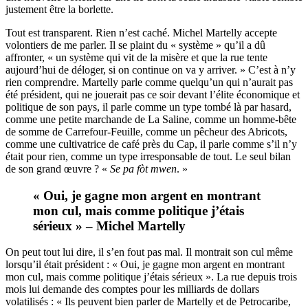
justement être la borlette.
Tout est transparent. Rien n’est caché. Michel Martelly accepte
volontiers de me parler. Il se plaint du « système » qu’il a dû
affronter, « un système qui vit de la misère et que la rue tente
aujourd’hui de déloger, si on continue on va y arriver. » C’est à n’y
rien comprendre. Martelly parle comme quelqu’un qui n’aurait pas
été président, qui ne jouerait pas ce soir devant l’élite économique et
politique de son pays, il parle comme un type tombé là par hasard,
comme une petite marchande de La Saline, comme un homme-bête
de somme de Carrefour-Feuille, comme un pêcheur des Abricots,
comme une cultivatrice de café près du Cap, il parle comme s’il n’y
était pour rien, comme un type irresponsable de tout. Le seul bilan
de son grand œuvre ? «
Se pa fòt mwen
. »
« Oui, je gagne mon argent en montrant
mon cul, mais comme politique j’étais
sérieux » – Michel Martelly
On peut tout lui dire, il s’en fout pas mal. Il montrait son cul même
lorsqu’il était président : « Oui, je gagne mon argent en montrant
mon cul, mais comme politique j’étais sérieux ». La rue depuis trois
mois lui demande des comptes pour les milliards de dollars
volatilisés : « Ils peuvent bien parler de Martelly et de Petrocaribe,