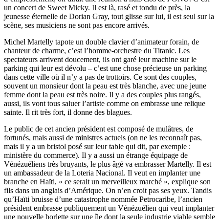
un concert de Sweet Micky. Il est là, rasé et tondu de près, la
jeunesse éternelle de Dorian Gray, tout glisse sur lui, il est seul sur la
scène, ses musiciens ne sont pas encore arrivés.
Michel Martelly tapote un double clavier d’animateur forain, de
chanteur de charme, c’est l’homme-orchestre du Titanic. Les
spectateurs arrivent doucement, ils ont garé leur machine sur le
parking qui leur est dévolu – c’est une chose précieuse un parking
dans cette ville où il n’y a pas de trottoirs. Ce sont des couples,
souvent un monsieur dont la peau est très blanche, avec une jeune
femme dont la peau est très noire. Il y a des couples plus rangés,
aussi, ils vont tous saluer l’artiste comme on embrasse une relique
sainte. Il rit très fort, il donne des blagues.
Le public de cet ancien président est composé de mulâtres, de
fortunés, mais aussi de ministres actuels (on ne les reconnaît pas,
mais il y a un bristol posé sur leur table qui dit, par exemple :
ministère du commerce). Il y a aussi un étrange équipage de
Vénézuéliens très bruyants, le plus âgé va embrasser Martelly. Il est
un ambassadeur de la Loteria Nacional. Il veut en implanter une
branche en Haïti, « ce serait un merveilleux marché », explique son
fils dans un anglais d’Amérique. On n’en croit pas ses yeux. Tandis
qu’Haïti bruisse d’une catastrophe nommée Petrocaribe, l’ancien
président embrasse publiquement un Vénézuélien qui veut implanter
une nouvelle borlette sur une île dont la seule industrie viable semble