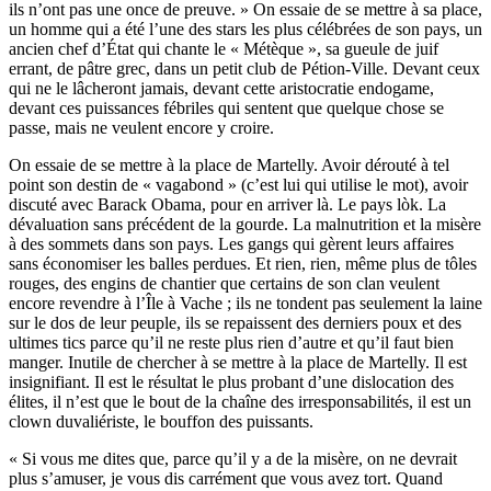
ils n’ont pas une once de preuve. » On essaie de se mettre à sa place,
un homme qui a été l’une des stars les plus célébrées de son pays, un
ancien chef d’État qui chante le « Métèque », sa gueule de juif
errant, de pâtre grec, dans un petit club de Pétion-Ville. Devant ceux
qui ne le lâcheront jamais, devant cette aristocratie endogame,
devant ces puissances fébriles qui sentent que quelque chose se
passe, mais ne veulent encore y croire.
On essaie de se mettre à la place de Martelly. Avoir dérouté à tel
point son destin de « vagabond » (c’est lui qui utilise le mot), avoir
discuté avec Barack Obama, pour en arriver là. Le pays lòk. La
dévaluation sans précédent de la gourde. La malnutrition et la misère
à des sommets dans son pays. Les gangs qui gèrent leurs affaires
sans économiser les balles perdues. Et rien, rien, même plus de tôles
rouges, des engins de chantier que certains de son clan veulent
encore revendre à l’Île à Vache ; ils ne tondent pas seulement la laine
sur le dos de leur peuple, ils se repaissent des derniers poux et des
ultimes tics parce qu’il ne reste plus rien d’autre et qu’il faut bien
manger. Inutile de chercher à se mettre à la place de Martelly. Il est
insignifiant. Il est le résultat le plus probant d’une dislocation des
élites, il n’est que le bout de la chaîne des irresponsabilités, il est un
clown duvaliériste, le bouffon des puissants.
« Si vous me dites que, parce qu’il y a de la misère, on ne devrait
plus s’amuser, je vous dis carrément que vous avez tort. Quand