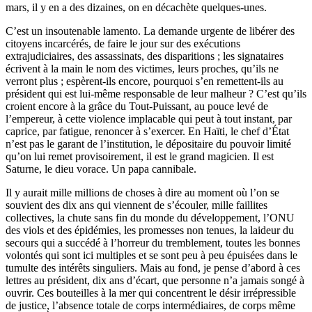
mars, il y en a des dizaines, on en décachète quelques-unes.
C’est un insoutenable lamento. La demande urgente de libérer des
citoyens incarcérés, de faire le jour sur des exécutions
extrajudiciaires, des assassinats, des disparitions ; les signataires
écrivent à la main le nom des victimes, leurs proches, qu’ils ne
verront plus ; espèrent-ils encore, pourquoi s’en remettent-ils au
président qui est lui-même responsable de leur malheur ? C’est qu’ils
croient encore à la grâce du Tout-Puissant, au pouce levé de
l’empereur, à cette violence implacable qui peut à tout instant, par
caprice, par fatigue, renoncer à s’exercer. En Haïti, le chef d’État
n’est pas le garant de l’institution, le dépositaire du pouvoir limité
qu’on lui remet provisoirement, il est le grand magicien. Il est
Saturne, le dieu vorace. Un papa cannibale.
Il y aurait mille millions de choses à dire au moment où l’on se
souvient des dix ans qui viennent de s’écouler, mille faillites
collectives, la chute sans fin du monde du développement, l’ONU
des viols et des épidémies, les promesses non tenues, la laideur du
secours qui a succédé à l’horreur du tremblement, toutes les bonnes
volontés qui sont ici multiples et se sont peu à peu épuisées dans le
tumulte des intérêts singuliers. Mais au fond, je pense d’abord à ces
lettres au président, dix ans d’écart, que personne n’a jamais songé à
ouvrir. Ces bouteilles à la mer qui concentrent le désir irrépressible
de justice, l’absence totale de corps intermédiaires, de corps même