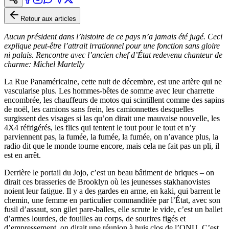
Retour aux articles
Aucun président dans l’histoire de ce pays n’a jamais été jugé. Ceci
explique peut-être l’attrait irrationnel pour une fonction sans gloire
ni palais. Rencontre avec l’ancien chef d’État redevenu chanteur de
charme: Michel Martelly
La Rue Panaméricaine, cette nuit de décembre, est une artère qui ne
vascularise plus. Les hommes-bêtes de somme avec leur charrette
encombrée, les chauffeurs de motos qui scintillent comme des sapins
de noël, les camions sans frein, les camionnettes desquelles
surgissent des visages si las qu’on dirait une mauvaise nouvelle, les
4X4 réfrigérés, les flics qui tentent le tout pour le tout et n’y
parviennent pas, la fumée, la fumée, la fumée, on n’avance plus, la
radio dit que le monde tourne encore, mais cela ne fait pas un pli, il
est en arrêt.
Derrière le portail du Jojo, c’est un beau bâtiment de briques – on
dirait ces brasseries de Brooklyn où les jeunesses stakhanovistes
noient leur fatigue. Il y a des gardes en arme, en kaki, qui barrent le
chemin, une femme en particulier commanditée par l’État, avec son
fusil d’assaut, son gilet pare-balles, elle scrute le vide, c’est un ballet
d’armes lourdes, de fouilles au corps, de sourires figés et
d’empressement, on dirait une réunion à huis clos de l’ONU. C’est