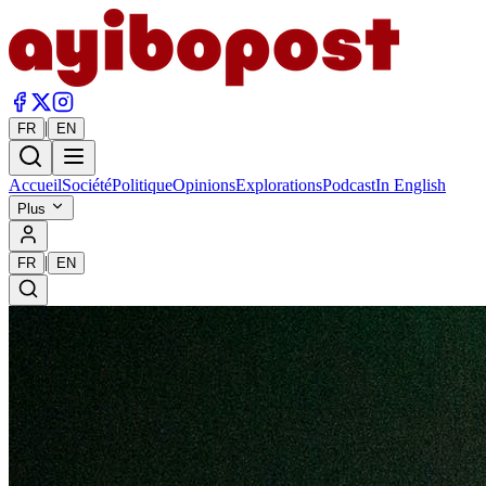
|
FR
EN
Accueil
Société
Politique
Opinions
Explorations
Podcast
In English
Plus
|
FR
EN