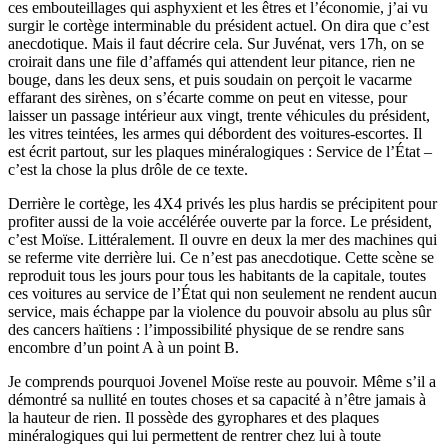
ces embouteillages qui asphyxient et les êtres et l’économie, j’ai vu
surgir le cortège interminable du président actuel. On dira que c’est
anecdotique. Mais il faut décrire cela. Sur Juvénat, vers 17h, on se
croirait dans une file d’affamés qui attendent leur pitance, rien ne
bouge, dans les deux sens, et puis soudain on perçoit le vacarme
effarant des sirènes, on s’écarte comme on peut en vitesse, pour
laisser un passage intérieur aux vingt, trente véhicules du président,
les vitres teintées, les armes qui débordent des voitures-escortes. Il
est écrit partout, sur les plaques minéralogiques : Service de l’État –
c’est la chose la plus drôle de ce texte.
Derrière le cortège, les 4X4 privés les plus hardis se précipitent pour
profiter aussi de la voie accélérée ouverte par la force. Le président,
c’est Moïse. Littéralement. Il ouvre en deux la mer des machines qui
se referme vite derrière lui. Ce n’est pas anecdotique. Cette scène se
reproduit tous les jours pour tous les habitants de la capitale, toutes
ces voitures au service de l’État qui non seulement ne rendent aucun
service, mais échappe par la violence du pouvoir absolu au plus sûr
des cancers haïtiens : l’impossibilité physique de se rendre sans
encombre d’un point A à un point B.
Je comprends pourquoi Jovenel Moïse reste au pouvoir. Même s’il a
démontré sa nullité en toutes choses et sa capacité à n’être jamais à
la hauteur de rien. Il possède des gyrophares et des plaques
minéralogiques qui lui permettent de rentrer chez lui à toute