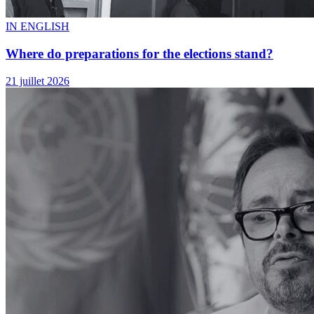
« Nasyonalis la se yon bagay ou genyen lè vant ou plen », Alain
Martin
IN ENGLISH
Voir tout