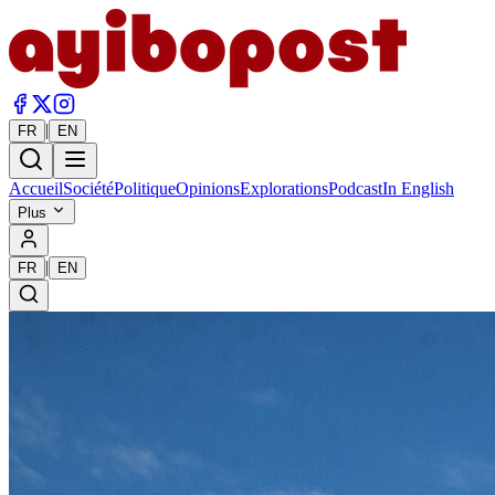
|
FR
EN
Accueil
Société
Politique
Opinions
Explorations
Podcast
In English
Plus
|
FR
EN