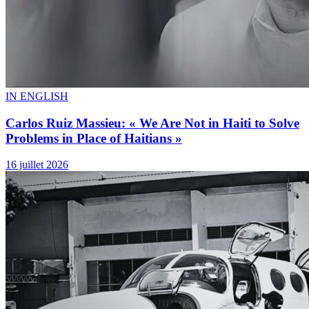
IN ENGLISH
Izo Nearly Died. This Hospital Saved
Him.
Par
Jérôme Wendy Norestyl
3 août 2026