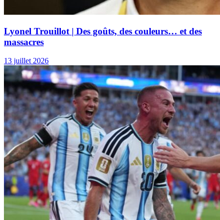
OPINIONS
Lyonel Trouillot | Peut-être le dernier
combat
Par
Lyonel Trouillot
29 juillet 2026
OPINIONS