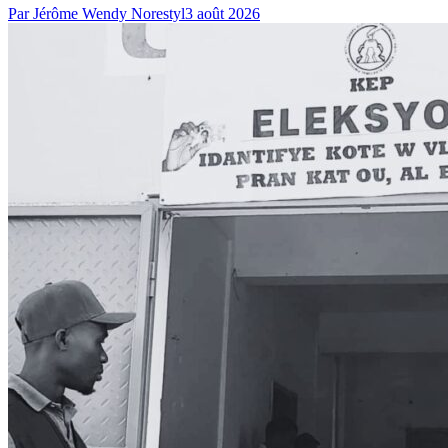
Fanmi l pa t dakò yon fanm po nwa pou li !