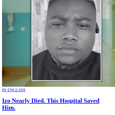
San swen, m p ap wè 2027
Aprè yon metòd kontraseptif (DMPA), Rose Conceptia Paul vin
aprann li gen yon timè nan tèt. Jodya, lavi Rose tounen yon konba
chak jou ant lopital, chache lajan ak èd pou l rive jwenn swen. Ann
koute l nan entèvyou sa a ak AyiboPost.⬇️
Lire la video
Yon timè nan tèt baskile lavi Rose akoz yon metòd planin