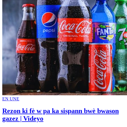
EN UNE
Rezon ki fè w pa ka sispann bwè bwason
gazez | Videyo