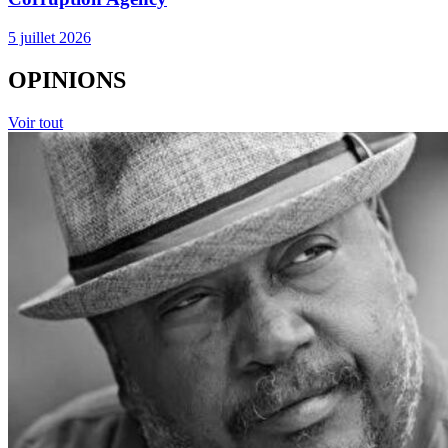
IN ENGLISH
Carlos Ruiz Massieu: « We Are Not in Haiti to Solve
Problems in Place of Haitians »
16 juillet 2026