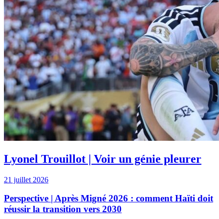
IN ENGLISH
Why Fils-Aimé Dismissed the Head of Haiti’s Anti-
Corruption Agency
5 juillet 2026
OPINIONS
Voir tout