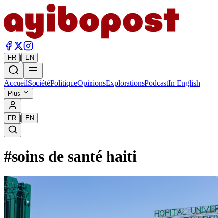
|
FR
EN
Accueil
Société
Politique
Opinions
Explorations
Podcast
In English
Plus
|
FR
EN
#
soins de santé haiti