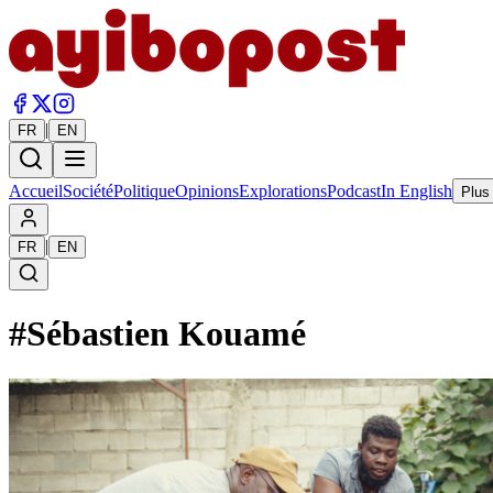
|
FR
EN
Accueil
Société
Politique
Opinions
Explorations
Podcast
In English
Plus
|
FR
EN
#
Sébastien Kouamé