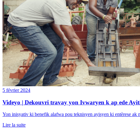
5 février 2024
Videyo | Dekouvri travay yon Ivwaryen k ap ede Ayit
Yon inisyativ ki benefik alafwa pou teknisyen ayisyen ki entèrese ak 
Lire la suite