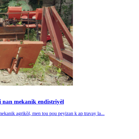
i nan mekanik endistriyèl
mekanik agrikòl, men tou pou peyizan k ap travay la...