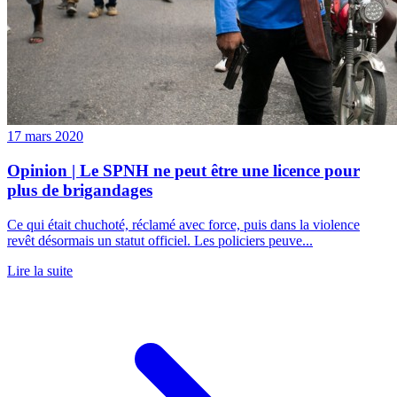
17 mars 2020
Opinion | Le SPNH ne peut être une licence pour
plus de brigandages
Ce qui était chuchoté, réclamé avec force, puis dans la violence
revêt désormais un statut officiel. Les policiers peuve...
Lire la suite