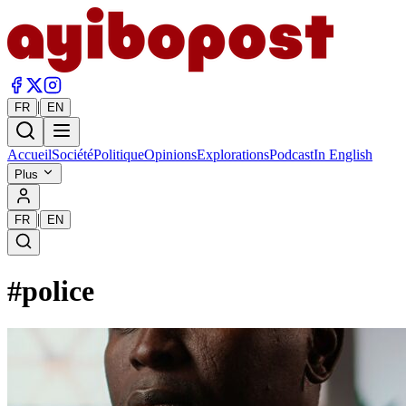
|
FR
EN
Accueil
Société
Politique
Opinions
Explorations
Podcast
In English
Plus
|
FR
EN
#
police