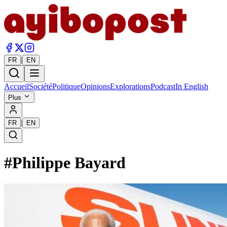
|
FR
EN
Accueil
Société
Politique
Opinions
Explorations
Podcast
In English
Plus
|
FR
EN
#
Philippe Bayard