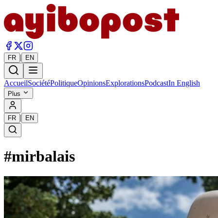
|
FR
EN
Accueil
Société
Politique
Opinions
Explorations
Podcast
In English
Plus
|
FR
EN
#
mirbalais