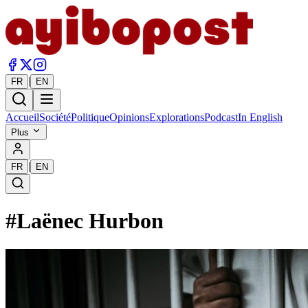
|
FR
EN
Accueil
Société
Politique
Opinions
Explorations
Podcast
In English
Plus
|
FR
EN
#
Laënec Hurbon