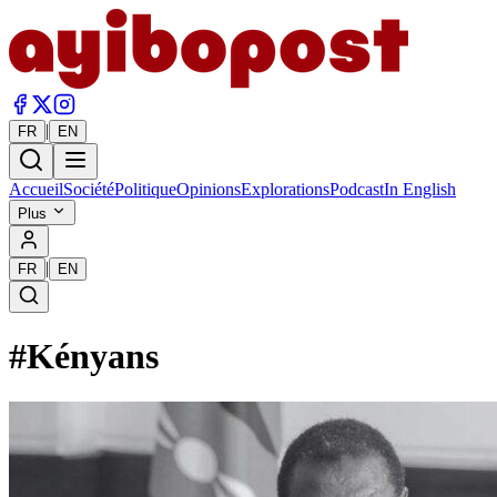
|
FR
EN
Accueil
Société
Politique
Opinions
Explorations
Podcast
In English
Plus
|
FR
EN
#
Kényans