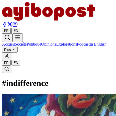
|
FR
EN
Accueil
Société
Politique
Opinions
Explorations
Podcast
In English
Plus
|
FR
EN
#
indifference