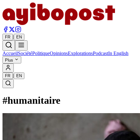
|
FR
EN
Accueil
Société
Politique
Opinions
Explorations
Podcast
In English
Plus
|
FR
EN
#
humanitaire