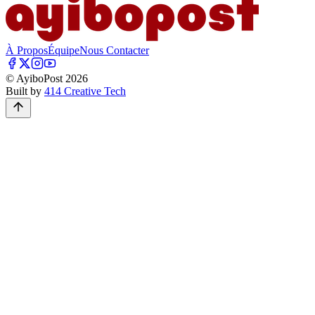
À Propos
Équipe
Nous Contacter
© AyiboPost
2026
Built by
414 Creative Tech