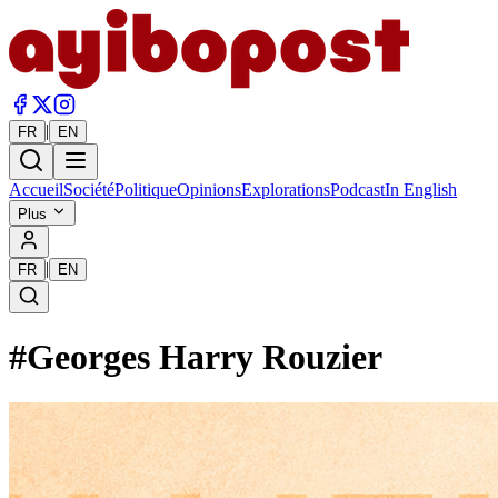
|
FR
EN
Accueil
Société
Politique
Opinions
Explorations
Podcast
In English
Plus
|
FR
EN
#
Georges Harry Rouzier