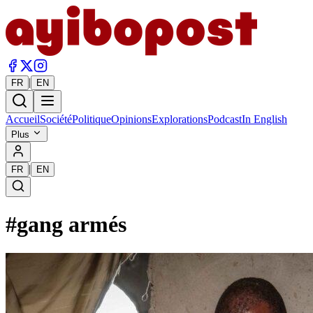
|
FR
EN
Accueil
Société
Politique
Opinions
Explorations
Podcast
In English
Plus
|
FR
EN
#
gang armés