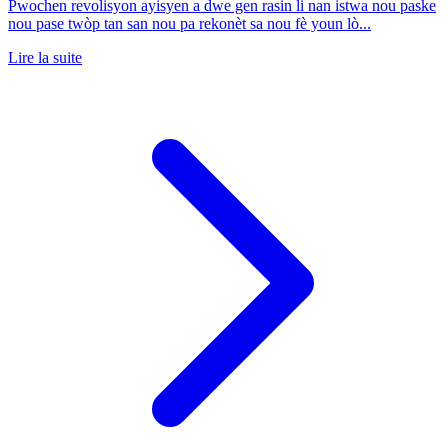
Pwochen revolisyon ayisyen a dwe gen rasin li nan istwa nou paske
nou pase twòp tan san nou pa rekonèt sa nou fè youn lò...
Lire la suite