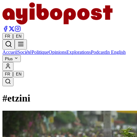
|
FR
EN
Accueil
Société
Politique
Opinions
Explorations
Podcast
In English
Plus
|
FR
EN
#
etzini