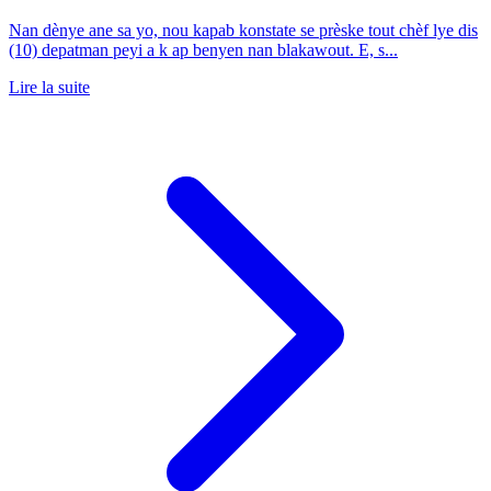
Nan dènye ane sa yo, nou kapab konstate se prèske tout chèf lye dis
(10) depatman peyi a k ap benyen nan blakawout. E, s...
Lire la suite