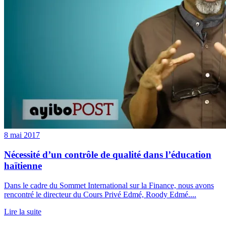
8 mai 2017
Nécessité d’un contrôle de qualité dans l’éducation
haïtienne
Dans le cadre du Sommet International sur la Finance, nous avons
rencontré le directeur du Cours Privé Edmé, Roody Edmé....
Lire la suite