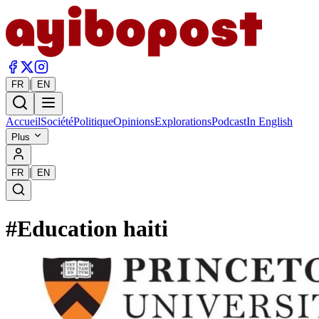
|
FR
EN
Accueil
Société
Politique
Opinions
Explorations
Podcast
In English
Plus
|
FR
EN
#
Education haiti