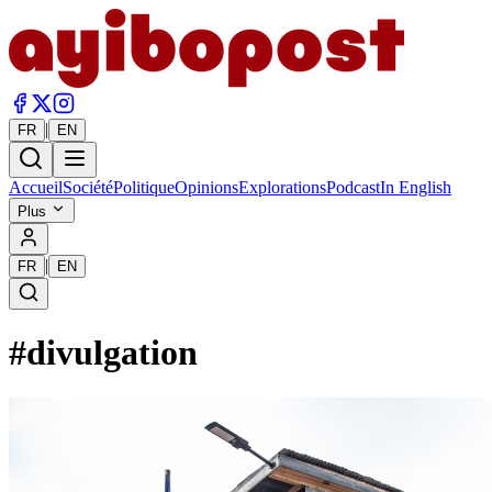
|
FR
EN
Accueil
Société
Politique
Opinions
Explorations
Podcast
In English
Plus
|
FR
EN
#
divulgation