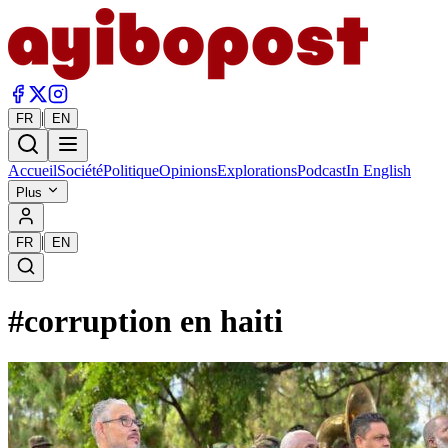
|
FR
EN
Accueil
Société
Politique
Opinions
Explorations
Podcast
In English
Plus
|
FR
EN
#
corruption en haiti