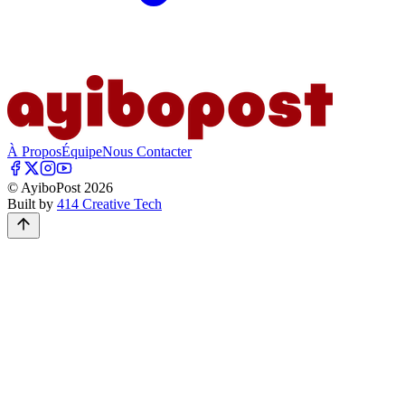
À Propos
Équipe
Nous Contacter
© AyiboPost
2026
Built by
414 Creative Tech