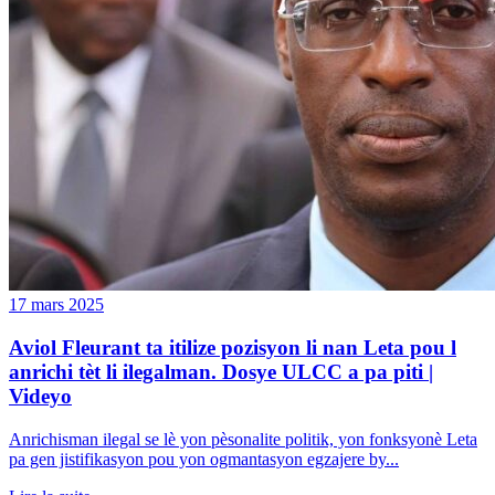
17 mars 2025
Aviol Fleurant ta itilize pozisyon li nan Leta pou l
anrichi tèt li ilegalman. Dosye ULCC a pa piti |
Videyo
Anrichisman ilegal se lè yon pèsonalite politik, yon fonksyonè Leta
pa gen jistifikasyon pou yon ogmantasyon egzajere by...