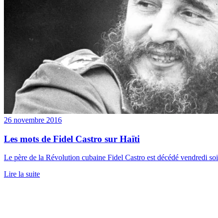
26 novembre 2016
Les mots de Fidel Castro sur Haïti
Le père de la Révolution cubaine Fidel Castro est décédé vendredi soir
Lire la suite