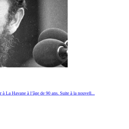
 à La Havane à l’âge de 90 ans. Suite à la nouvell...