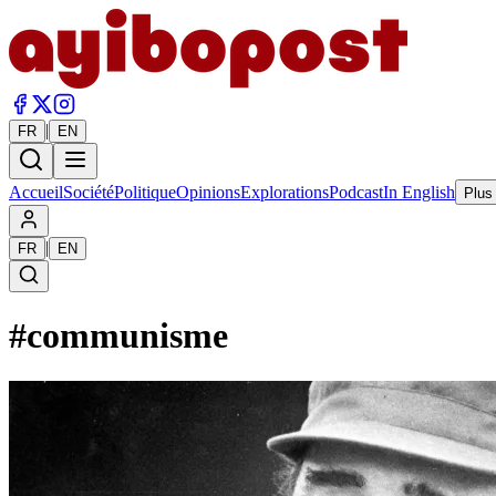
|
FR
EN
Accueil
Société
Politique
Opinions
Explorations
Podcast
In English
Plus
|
FR
EN
#
communisme