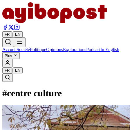
|
FR
EN
Accueil
Société
Politique
Opinions
Explorations
Podcast
In English
Plus
|
FR
EN
#
centre culture