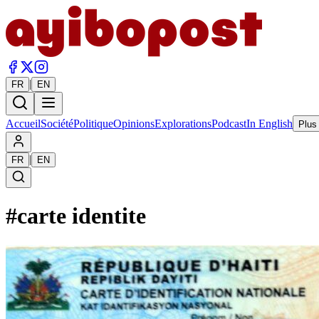
|
FR
EN
Accueil
Société
Politique
Opinions
Explorations
Podcast
In English
Plus
|
FR
EN
#
carte identite