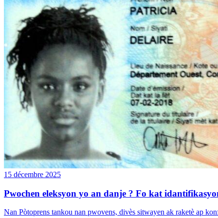
15 décembre 2025
Pwochen eleksyon yo an danje ? Fo kat idantifikasyon
Nan Pòtoprens tankou nan pwovens, divès sitwayen ak raketè ap konfek