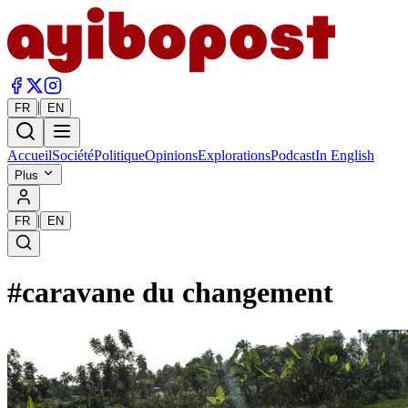
|
FR
EN
Accueil
Société
Politique
Opinions
Explorations
Podcast
In English
Plus
|
FR
EN
#
caravane du changement