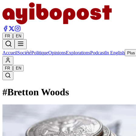
|
FR
EN
Accueil
Société
Politique
Opinions
Explorations
Podcast
In English
Plus
|
FR
EN
#
Bretton Woods