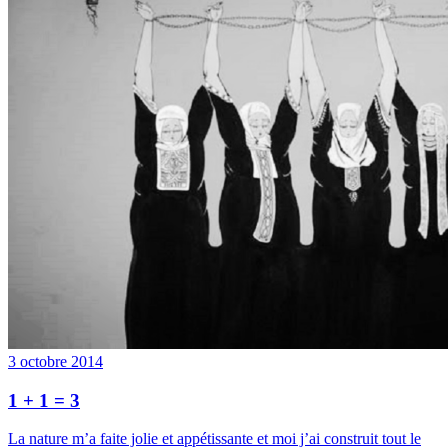
3 octobre 2014
1 + 1 = 3
La nature m’a faite jolie et appétissante et moi j’ai construit tout le