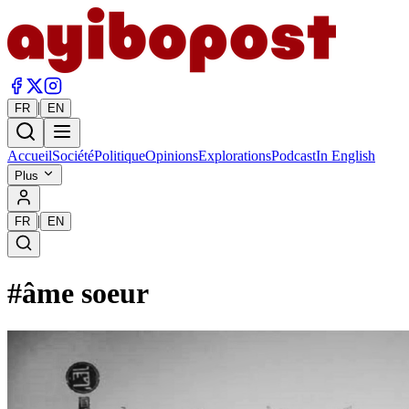
|
FR
EN
Accueil
Société
Politique
Opinions
Explorations
Podcast
In English
Plus
|
FR
EN
#
âme soeur